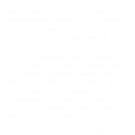
le proveerá con su mejor asesoría legal. Él tiene
más de 17 años de experiencia legal, los cuales
pondrá a su disposición. Con el soporte de su
experimentado equipo legal, él trabajará para
minimizar las posibles consecuencias negativas
de su violación a las leyes de tránsito.
En los años anteriores, las personas no
dudaban en pagar los tickets de tráfico que les
pusieran y así continuaban con su vida. Hoy, de
todos modos, los tickets de tránsito son más
que una ofensa. Aún un ticket por alta velocidad
puede tener serias consecuencias, incluyendo
multas, cargos, recargos, así como la
suspensión o revocación del privilegio de
conducir o licencia.
Cada condena por una violación de tránsito