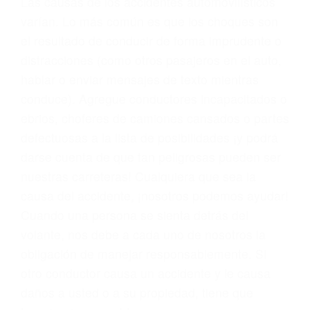
problemas, nuestros abogados litigantes civiles
preparan los casos como si fueran a ir a juicio.
Oponerse a los abogados y compañías de
seguros saben que estamos dispuestos a tratar
los casos, haciéndolos más propensos a
proponer una solución aceptable. Cuando no
hacen una buena oferta, nuestros abogados
están dispuestos a comparecer ante el tribunal.
Las causas de los accidentes automovilísticos
varían. Lo más común es que los choques son
el resultado de conducir de forma imprudente o
distracciones (como otros pasajeros en el auto,
hablar o enviar mensajes de texto mientras
conduce). Agregue conductores incapacitados o
ebrios, choferes de camiones cansados o partes