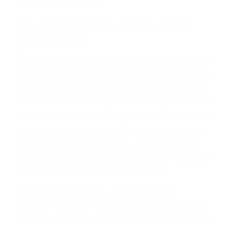
defectuosas a la lista de posibilidades ¡y podrá
darse cuenta de que tan peligrosas pueden ser
nuestras carreteras! Cualquiera que sea la
causa del accidente, ¡nosotros podemos ayudar!
Cuando una persona se sienta detrás del
volante, nos debe a cada uno de nosotros la
obligación de manejar responsablemente. Si
otro conductor causa un accidente y le causa
daños a usted o a su propiedad, tiene que
hacerse responsable.
ACUSADO NO SIGNIFICA
CULPABLE
Sólo por el hecho de haber recibido un ticket no
significa que usted sea culpable. Nuestro trafico
abogado describirá claramente sus opciones y