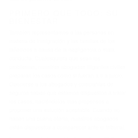
conducción
4. Usted tiene derecho de hacer un reclamo por
sus lesiones aunque no tenga seguro para su
auto.
5. Podemos atenderte en su propio casa, por
teléfono o en nuestra oficina en Los Angeles
6. Las consultas están gratis; solo nos paga
cuando ganamos su caso
PRIMERO QUE TODO: SU
BIENESTAR
También representamos a las personas en
materia de inmigración y las familias de los
fallecidos a causa de la negligencia o mala
conducta. Cualesquiera que sean los