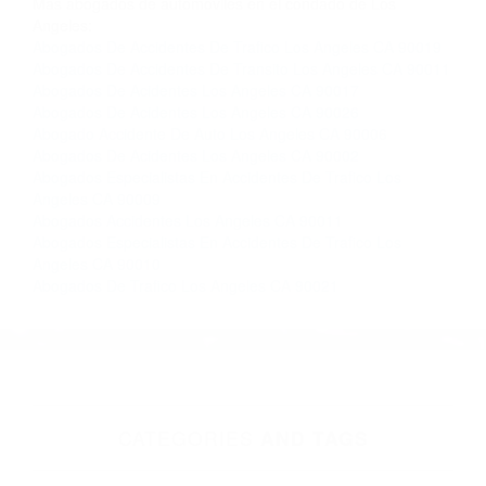
Contacto. Ofrecemos consultas iniciales
gratuitas en Los Angeles CA y sus alrededores,
y en todo el estado de California. ¡No Pagará un
Centavo a Menos que Obtenga una
Indemnización! Contáctenos hoy mismo para
saber si está capacitado para iniciar una
demanda judicial.
Accidentes Rusos
Muertes Automovilisticas
Más abogados de automóviles en el condado de Los
Angeles:
Abogados De Accidentes De Trafico Los Angeles CA 90019
Abogados De Accidentes De Transito Los Angeles CA 90011
Abogados De Acidentes Los Angeles CA 90017
Abogados De Acidentes Los Angeles CA 90026
Abogado Accidente De Auto Los Angeles CA 90006
Abogados De Acidentes Los Angeles CA 90002
Abogados Especialistas En Accidentes De Trafico Los
Angeles CA 90009