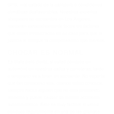
dolor y sufrimiento emocional.
El factor principal que un abogado de lesiones
personales debe determinar, es si el conductor
del vehículo estaba en falta y en qué medida al
momento del accidente. Otros factores que
pueden contribuir a provocar un accidente son
señales de tránsito con visibilidad obstruida,
faltas de atención, fatiga o distracciones del
conductor como el uso del teléfono celular o el
GPS, mal estado de la carretera o condiciones
climáticas desfavorables. Nuestros expertos
abogados de accidentes en Los Angeles,
revisarán exhaustivamente todos los factores
que están involucrados en su caso para que la
justicia le otorgue la compensación que merece.