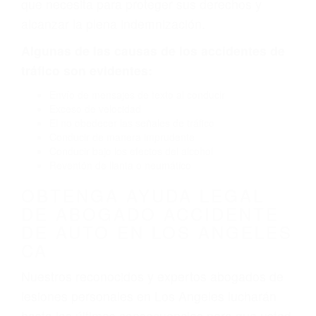
causado por fallas en el diseño de seguridad de
la carretera, divisor, el hombro, la señalización
de barandas o pobres o la iluminación.
La causa exacta de un accidente de auto no
siempre es evidente. Si su lesión es el resultado
de un accidente de coche, accidente de camión,
accidente de autobús, accidente de motocicleta
o accidente SUV nuestra los abogados de
accidentes de auto encontrará las respuestas
que necesita para proteger sus derechos y
alcanzar la plena indemnización.
Algunas de las causas de los accidentes de
tráfico son evidentes:
Envío de mensajes de texto al conducir
Exceso de velocidad
El no obedecer las señales de tráfico