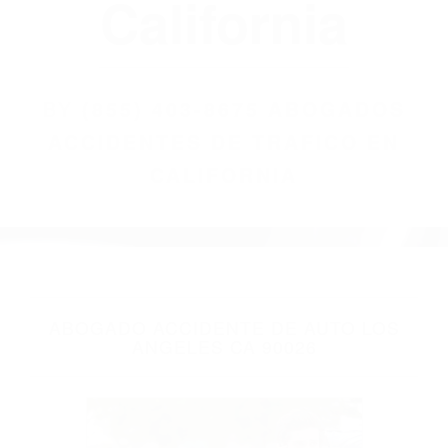
(855) 403-8675
Abogados
Accidentes De
Trafico En
California
BY
(855) 403-8675 ABOGADOS
ACCIDENTES DE TRAFICO EN
CALIFORNIA