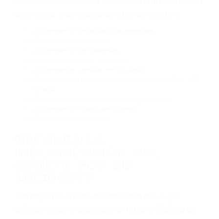
Conducir de manera imprudente
Conducir bajo los efectos del alcohol
Reventón de llanta o neumático
OBTENGA AYUDA LEGAL
DE ABOGADO ACCIDENTE
DE AUTO EN LOS ANGELES
CA
Nuestros reconocidos y expertos abogados de
lesiones personales en Los Angeles lucharán
hasta las últimas consecuencias para que usted
obtenga la indemnización que merece por:
Accidentes de vehículos y automóviles
Accidentes de camiones
Accidentes de motocicletas
Lesiones en barcos y aviones
Accidentes por resbalones y caídas
Accidentes por conductores ebrios o intoxicados (DUI
y DWI)