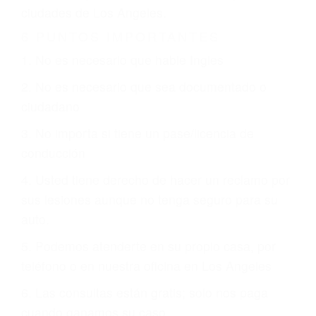
CHOCAR ES NORMAL
Es triste pero cierto, si usted conduce un
automóvil en nuestras calles y carreteras, tarde
o temprano va a tener un accidente. No importa
qué tan cuidadoso sea, cuando usted conduce,
siempre habrá alguien que no está prestando
atención y puede causar un terrible accidente
automovilístico. Esto es muy factible si usted
conduce regularmente en una de las grandes
ciudades de Los Angeles.
6 PUNTOS IMPORTANTES
1. No es necesario que hable Ingles
2. No es necesario que sea documentado o
ciudadano
3. No importa si tiene un pase/licencia de