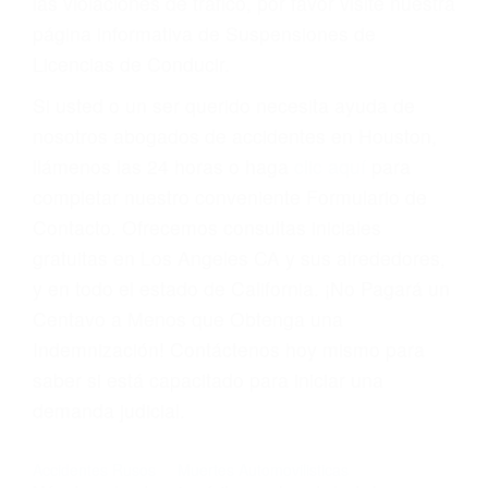
suma un punto en su licencia de conducir. Su
compañía de seguros incluso podría cancelar su
póliza, o incrementarla sustancialmente. No
corra el riesgo. Contacte a nuestro abogado en
violaciones de tránsito hoy mismo y obtenga un
servicio personalizado y una representación
legal de la más alta calidad.
Para aprender más sobre las consecuencias de
las violaciones de tráfico, por favor visite nuestra
página informativa de Suspensiones de
Licencias de Conducir.
Si usted o un ser querido necesita ayuda de
nosotros abogados de accidentes en Houston,
llámenos las 24 horas o haga
clic aquí
para
completar nuestro conveniente Formulario de