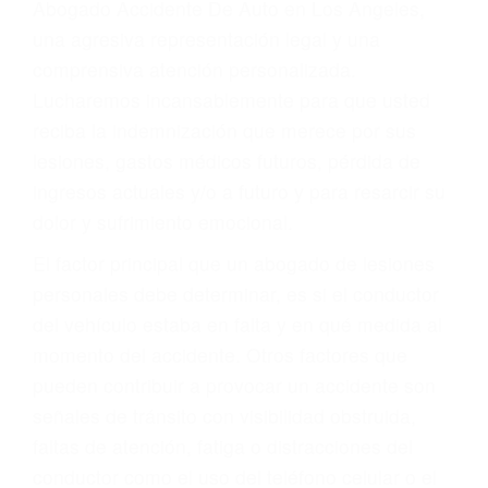
Accidentes peatonales, de motos y bicicletas
Accidentes de autobuses y trene
Accidentes de carretera
OBTENGA LA
INDEMNIZACIÓN QUE
MERECE POR SU
ACCIDENTE
Sin importar el tipo de accidente que haya
sufrido, usted encontrará en nuestro Bufete de
Abogado Accidente De Auto en Los Angeles,
una agresiva representación legal y una
comprensiva atención personalizada.
Lucharemos incansablemente para que usted
reciba la indemnización que merece por sus
lesiones, gastos médicos futuros, pérdida de
ingresos actuales y/o a futuro y para resarcir su