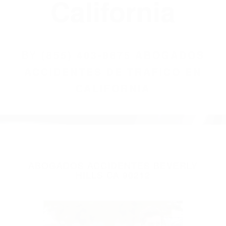
(855) 403-8675
Abogados
Accidentes De
Trafico En
California
BY
(855) 403-8675 ABOGADOS
ACCIDENTES DE TRAFICO EN
CALIFORNIA