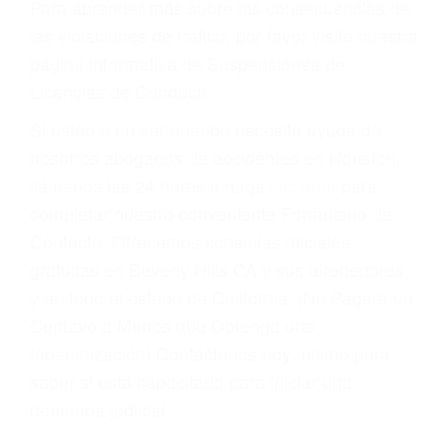
Cada condena por una violación de tránsito
suma un punto en su licencia de conducir. Su
compañía de seguros incluso podría cancelar su
póliza, o incrementarla sustancialmente. No
corra el riesgo. Contacte a nuestro abogado en
violaciones de tránsito hoy mismo y obtenga un
servicio personalizado y una representación
legal de la más alta calidad.
Para aprender más sobre las consecuencias de
las violaciones de tráfico, por favor visite nuestra
página informativa de Suspensiones de
Licencias de Conducir.
Si usted o un ser querido necesita ayuda de
nosotros abogados de accidentes en Houston,
llámenos las 24 horas o haga
clic aquí
para