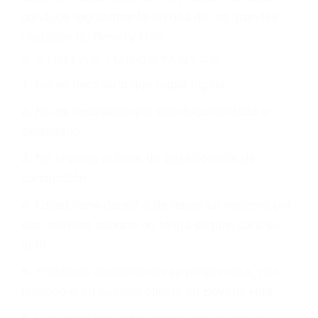
justicia le otorgue la compensación que merece.
CHOCAR ES NORMAL
Es triste pero cierto, si usted conduce un
automóvil en nuestras calles y carreteras, tarde
o temprano va a tener un accidente. No importa
qué tan cuidadoso sea, cuando usted conduce,
siempre habrá alguien que no está prestando
atención y puede causar un terrible accidente
automovilístico. Esto es muy factible si usted
conduce regularmente en una de las grandes
ciudades de Beverly Hills.
6 PUNTOS IMPORTANTES
1. No es necesario que hable Ingles
2. No es necesario que sea documentado o
ciudadano