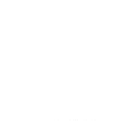
completar nuestro conveniente Formulario de
Contacto. Ofrecemos consultas iniciales
gratuitas en Beverly Hills CA y sus alrededores,
y en todo el estado de California. ¡No Pagará un
Centavo a Menos que Obtenga una
Indemnización! Contáctenos hoy mismo para
saber si está capacitado para iniciar una
demanda judicial.
Que Significa Ver Un Accidente Automovilistico
Accidentes
De Carros En Carretera
Más abogados de automóviles en el condado de Los
Angeles:
Abogado Accidente De Auto Los Angeles CA 90025
Abogado Accidente De Auto Los Angeles CA 90074
Abogados Para Accidentes De Carro Los Angeles CA 90002
Abogados De Acidentes Los Angeles CA 90093
Abogados Para Accidentes Los Angeles CA 90001