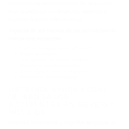
neumático defectuoso. A veces el accidente es
causado por fallas en el diseño de seguridad de
la carretera, divisor, el hombro, la señalización
de barandas o pobres o la iluminación.
La causa exacta de un accidente de auto no
siempre es evidente. Si su lesión es el resultado
de un accidente de coche, accidente de camión,
accidente de autobús, accidente de motocicleta
o accidente SUV nuestra los abogados de
accidentes de auto encontrará las respuestas
que necesita para proteger sus derechos y
alcanzar la plena indemnización.
Algunas de las causas de los accidentes de
tráfico son evidentes:
Envío de mensajes de texto al conducir
Exceso de velocidad