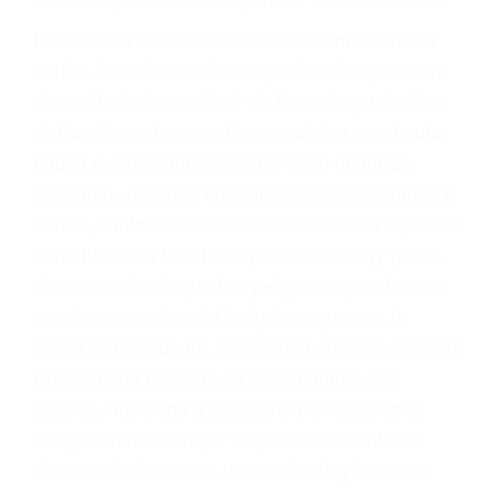
fallecidos a causa de la negligencia o mala
conducta. Cualesquiera que sean los
problemas, nuestros abogados litigantes civiles
preparan los casos como si fueran a ir a juicio.
Oponerse a los abogados y compañías de
seguros saben que estamos dispuestos a tratar
los casos, haciéndolos más propensos a
proponer una solución aceptable. Cuando no
hacen una buena oferta, nuestros abogados
están dispuestos a comparecer ante el tribunal.
Las causas de los accidentes automovilísticos
varían. Lo más común es que los choques son
el resultado de conducir de forma imprudente o
distracciones (como otros pasajeros en el auto,
hablar o enviar mensajes de texto mientras
conduce). Agregue conductores incapacitados o