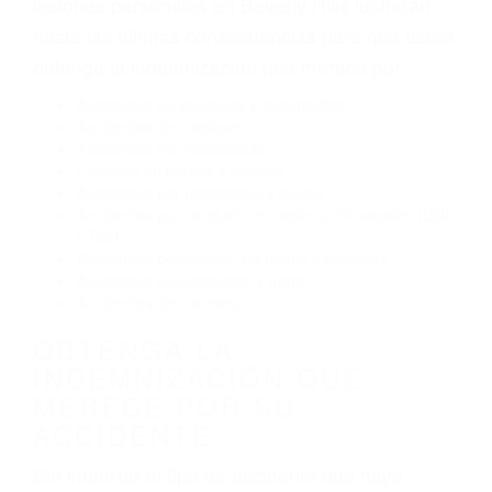
El no obedecer las señales de tráfico
Conducir de manera imprudente
Conducir bajo los efectos del alcohol
Reventón de llanta o neumático
OBTENGA AYUDA LEGAL
DE ABOGADOS
ACCIDENTES EN BEVERLY
HILLS CA
Nuestros reconocidos y expertos abogados de
lesiones personales en Beverly Hills lucharán
hasta las últimas consecuencias para que usted
obtenga la indemnización que merece por:
Accidentes de vehículos y automóviles
Accidentes de camiones
Accidentes de motocicletas
Lesiones en barcos y aviones
Accidentes por resbalones y caídas