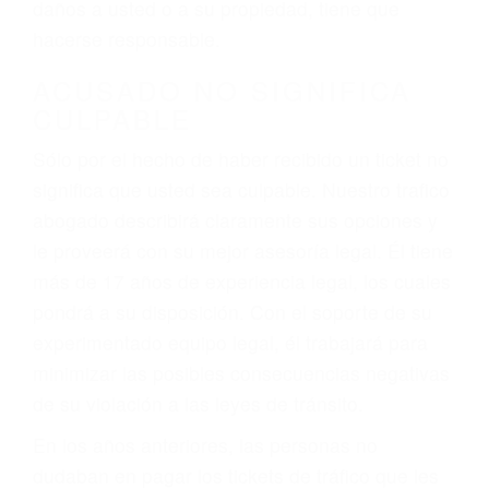
ebrios, choferes de camiones cansados o partes
defectuosas a la lista de posibilidades ¡y podrá
darse cuenta de que tan peligrosas pueden ser
nuestras carreteras! Cualquiera que sea la
causa del accidente, ¡nosotros podemos ayudar!
Cuando una persona se sienta detrás del
volante, nos debe a cada uno de nosotros la
obligación de manejar responsablemente. Si
otro conductor causa un accidente y le causa
daños a usted o a su propiedad, tiene que
hacerse responsable.
ACUSADO NO SIGNIFICA
CULPABLE
Sólo por el hecho de haber recibido un ticket no
significa que usted sea culpable. Nuestro trafico