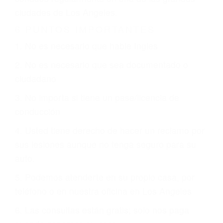
CHOCAR ES NORMAL
Es triste pero cierto, si usted conduce un
automóvil en nuestras calles y carreteras, tarde
o temprano va a tener un accidente. No importa
qué tan cuidadoso sea, cuando usted conduce,
siempre habrá alguien que no está prestando
atención y puede causar un terrible accidente
automovilístico. Esto es muy factible si usted
conduce regularmente en una de las grandes
ciudades de Los Angeles.
6 PUNTOS IMPORTANTES
1. No es necesario que hable Ingles
2. No es necesario que sea documentado o
ciudadano