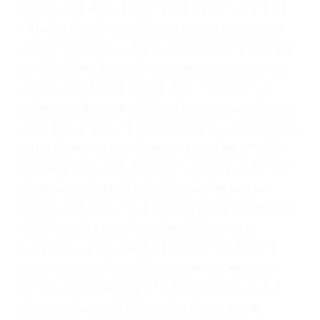
conducta. Cualesquiera que sean los
problemas, nuestros abogados litigantes civiles
preparan los casos como si fueran a ir a juicio.
Oponerse a los abogados y compañías de
seguros saben que estamos dispuestos a tratar
los casos, haciéndolos más propensos a
proponer una solución aceptable. Cuando no
hacen una buena oferta, nuestros abogados
están dispuestos a comparecer ante el tribunal.
Las causas de los accidentes automovilísticos
varían. Lo más común es que los choques son
el resultado de conducir de forma imprudente o
distracciones (como otros pasajeros en el auto,
hablar o enviar mensajes de texto mientras
conduce). Agregue conductores incapacitados o
ebrios, choferes de camiones cansados o partes