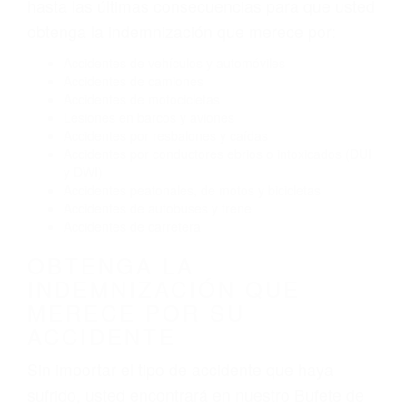
Conducir de manera imprudente
Conducir bajo los efectos del alcohol
Reventón de llanta o neumático
OBTENGA AYUDA LEGAL
DE ABOGADOS DE
ACCIDENTES DE CARRO
EN LOS ANGELES CA
Nuestros reconocidos y expertos abogados de
lesiones personales en Los Angeles lucharán
hasta las últimas consecuencias para que usted
obtenga la indemnización que merece por:
Accidentes de vehículos y automóviles
Accidentes de camiones
Accidentes de motocicletas
Lesiones en barcos y aviones
Accidentes por resbalones y caídas
Accidentes por conductores ebrios o intoxicados (DUI