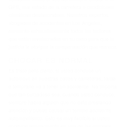
dolor y sufrimiento emocional.
El factor principal que un abogado de lesiones
personales debe determinar, es si el conductor
del vehículo estaba en falta y en qué medida al
momento del accidente. Otros factores que
pueden contribuir a provocar un accidente son
señales de tránsito con visibilidad obstruida,
faltas de atención, fatiga o distracciones del
conductor como el uso del teléfono celular o el
GPS, mal estado de la carretera o condiciones
climáticas desfavorables. Nuestros expertos
abogados de accidentes en Los Angeles,
revisarán exhaustivamente todos los factores
que están involucrados en su caso para que la
justicia le otorgue la compensación que merece.