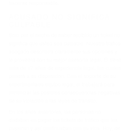
defectuosas a la lista de posibilidades ¡y podrá
darse cuenta de que tan peligrosas pueden ser
nuestras carreteras! Cualquiera que sea la
causa del accidente, ¡nosotros podemos ayudar!
Cuando una persona se sienta detrás del
volante, nos debe a cada uno de nosotros la
obligación de manejar responsablemente. Si
otro conductor causa un accidente y le causa
daños a usted o a su propiedad, tiene que
hacerse responsable.
ACUSADO NO SIGNIFICA
CULPABLE
Sólo por el hecho de haber recibido un ticket no
significa que usted sea culpable. Nuestro trafico
abogado describirá claramente sus opciones y