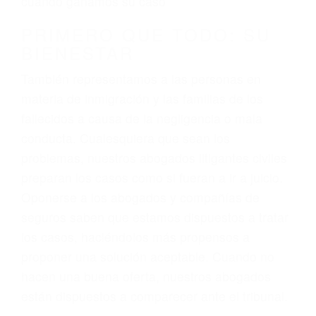
3. No importa si tiene un pase/licencia de
conducción
4. Usted tiene derecho de hacer un reclamo por
sus lesiones aunque no tenga seguro para su
auto.
5. Podemos atenderte en su propio casa, por
teléfono o en nuestra oficina en Los Angeles
6. Las consultas están gratis; solo nos paga
cuando ganamos su caso
PRIMERO QUE TODO: SU
BIENESTAR
También representamos a las personas en
materia de inmigración y las familias de los
fallecidos a causa de la negligencia o mala