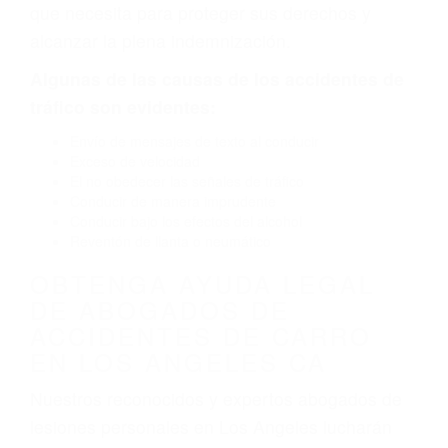
causado por fallas en el diseño de seguridad de
la carretera, divisor, el hombro, la señalización
de barandas o pobres o la iluminación.
La causa exacta de un accidente de auto no
siempre es evidente. Si su lesión es el resultado
de un accidente de coche, accidente de camión,
accidente de autobús, accidente de motocicleta
o accidente SUV nuestra los abogados de
accidentes de auto encontrará las respuestas
que necesita para proteger sus derechos y
alcanzar la plena indemnización.
Algunas de las causas de los accidentes de
tráfico son evidentes:
Envío de mensajes de texto al conducir
Exceso de velocidad
El no obedecer las señales de tráfico