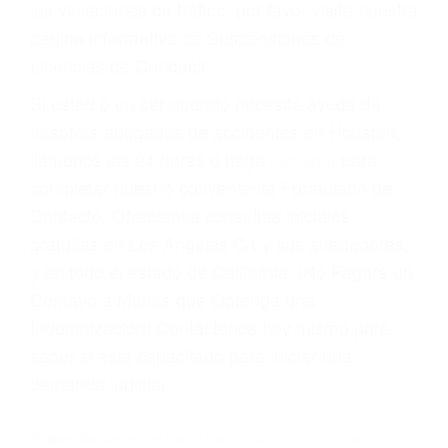
Cada condena por una violación de tránsito
suma un punto en su licencia de conducir. Su
compañía de seguros incluso podría cancelar su
póliza, o incrementarla sustancialmente. No
corra el riesgo. Contacte a nuestro abogado en
violaciones de tránsito hoy mismo y obtenga un
servicio personalizado y una representación
legal de la más alta calidad.
Para aprender más sobre las consecuencias de
las violaciones de tráfico, por favor visite nuestra
página informativa de Suspensiones de
Licencias de Conducir.
Si usted o un ser querido necesita ayuda de
nosotros abogados de accidentes en Houston,
llámenos las 24 horas o haga
clic aquí
para
completar nuestro conveniente Formulario de