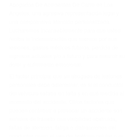
y DWI)
Accidentes peatonales, de motos y bicicletas
Accidentes de autobuses y trene
Accidentes de carretera
OBTENGA LA
INDEMNIZACIÓN QUE
MERECE POR SU
ACCIDENTE
Sin importar el tipo de accidente que haya
sufrido, usted encontrará en nuestro Bufete de
Abogados De Accidentes De Carro en Los
Angeles, una agresiva representación legal y
una comprensiva atención personalizada.
Lucharemos incansablemente para que usted
reciba la indemnización que merece por sus
lesiones, gastos médicos futuros, pérdida de
ingresos actuales y/o a futuro y para resarcir su