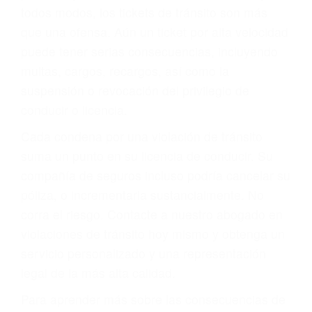
le proveerá con su mejor asesoría legal. Él tiene
más de 17 años de experiencia legal, los cuales
pondrá a su disposición. Con el soporte de su
experimentado equipo legal, él trabajará para
minimizar las posibles consecuencias negativas
de su violación a las leyes de tránsito.
En los años anteriores, las personas no
dudaban en pagar los tickets de tráfico que les
pusieran y así continuaban con su vida. Hoy, de
todos modos, los tickets de tránsito son más
que una ofensa. Aún un ticket por alta velocidad
puede tener serias consecuencias, incluyendo
multas, cargos, recargos, así como la
suspensión o revocación del privilegio de
conducir o licencia.