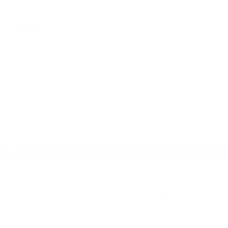
Contacto. Ofrecemos consultas iniciales
gratuitas en Los Angeles CA y sus alrededores,
y en todo el estado de California. ¡No Pagará un
Centavo a Menos que Obtenga una
Indemnización! Contáctenos hoy mismo para
saber si está capacitado para iniciar una
demanda judicial.
So�ar Accidente De Carro California
Como Evitar
Accidentes California
Más abogados de automóviles en el condado de Los
Angeles:
Abogados De Acidentes Los Angeles CA 90002
Abogados Para Accidentes De Carro Los Angeles CA 90003
Abogado Accidente De Auto Los Angeles CA 90008
Abogados De Accidentes De Trafico Los Angeles CA 90002
Abogados Accidentes Los Angeles CA 90019
Abogados De Acidentes Los Angeles CA 90009