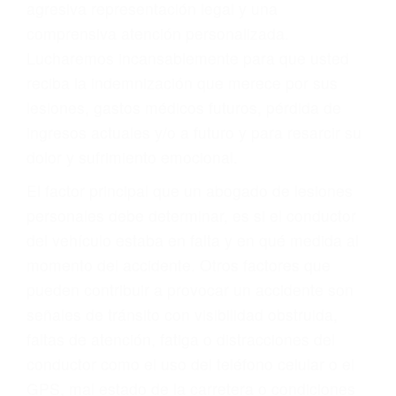
Accidentes de autobuses y trene
Accidentes de carretera
OBTENGA LA
INDEMNIZACIÓN QUE
MERECE POR SU
ACCIDENTE
Sin importar el tipo de accidente que haya
sufrido, usted encontrará en nuestro Bufete de
Abogados De Acidentes en Los Angeles, una
agresiva representación legal y una
comprensiva atención personalizada.
Lucharemos incansablemente para que usted
reciba la indemnización que merece por sus
lesiones, gastos médicos futuros, pérdida de
ingresos actuales y/o a futuro y para resarcir su
dolor y sufrimiento emocional.