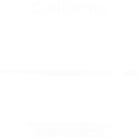
(855) 403-8675
Abogados
Accidentes De
Trafico En
California
BY
(855) 403-8675 ABOGADOS
ACCIDENTES DE TRAFICO EN
CALIFORNIA