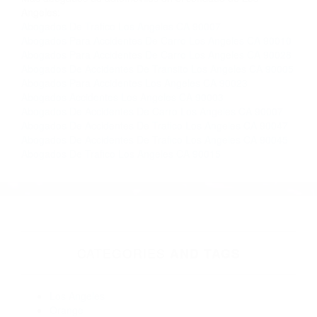
gratuitas en Los Angeles CA y sus alrededores,
y en todo el estado de California. ¡No Pagará un
Centavo a Menos que Obtenga una
Indemnización! Contáctenos hoy mismo para
saber si está capacitado para iniciar una
demanda judicial.
Que Significa So�ar Con Un Accidente California
Como
Prevenir Los Accidentes De Transito California
Más abogados de automóviles en el condado de Los
Angeles:
Abogados De Trafico Los Angeles CA 90007
Abogados Para Accidentes De Carro Los Angeles CA 90010
Abogados Para Accidentes De Carro Los Angeles CA 90028
Abogados De Accidentes De Transito Los Angeles CA 90005
Abogados Para Accidentes Los Angeles CA 90023
Abogados Accidentes Los Angeles CA 90003
Abogados De Accidentes De Carro Los Angeles CA 90007
Abogados De Accidentes De Trafico Los Angeles CA 90047