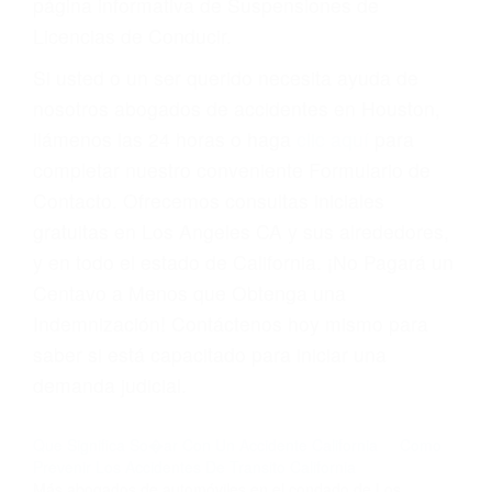
suma un punto en su licencia de conducir. Su
compañía de seguros incluso podría cancelar su
póliza, o incrementarla sustancialmente. No
corra el riesgo. Contacte a nuestro abogado en
violaciones de tránsito hoy mismo y obtenga un
servicio personalizado y una representación
legal de la más alta calidad.
Para aprender más sobre las consecuencias de
las violaciones de tráfico, por favor visite nuestra
página informativa de Suspensiones de
Licencias de Conducir.
Si usted o un ser querido necesita ayuda de
nosotros abogados de accidentes en Houston,
llámenos las 24 horas o haga
clic aquí
para
completar nuestro conveniente Formulario de
Contacto. Ofrecemos consultas iniciales