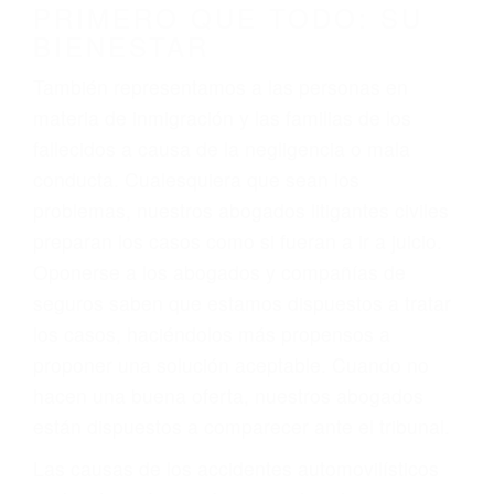
conducción
4. Usted tiene derecho de hacer un reclamo por
sus lesiones aunque no tenga seguro para su
auto.
5. Podemos atenderte en su propio casa, por
teléfono o en nuestra oficina en Los Angeles
6. Las consultas están gratis; solo nos paga
cuando ganamos su caso
PRIMERO QUE TODO: SU
BIENESTAR
También representamos a las personas en
materia de inmigración y las familias de los
fallecidos a causa de la negligencia o mala
conducta. Cualesquiera que sean los