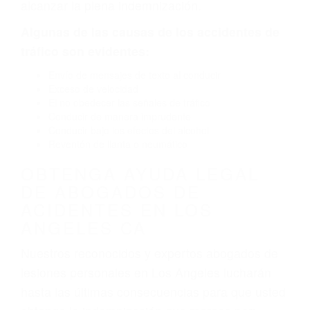
la carretera, divisor, el hombro, la señalización
de barandas o pobres o la iluminación.
La causa exacta de un accidente de auto no
siempre es evidente. Si su lesión es el resultado
de un accidente de coche, accidente de camión,
accidente de autobús, accidente de motocicleta
o accidente SUV nuestra los abogados de
accidentes de auto encontrará las respuestas
que necesita para proteger sus derechos y
alcanzar la plena indemnización.
Algunas de las causas de los accidentes de
tráfico son evidentes:
Envío de mensajes de texto al conducir
Exceso de velocidad
El no obedecer las señales de tráfico
Conducir de manera imprudente
Conducir bajo los efectos del alcohol