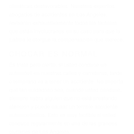
El factor principal que un abogado de lesiones
personales debe determinar, es si el conductor
del vehículo estaba en falta y en qué medida al
momento del accidente. Otros factores que
pueden contribuir a provocar un accidente son
señales de tránsito con visibilidad obstruida,
faltas de atención, fatiga o distracciones del
conductor como el uso del teléfono celular o el
GPS, mal estado de la carretera o condiciones
climáticas desfavorables. Nuestros expertos
abogados de accidentes en Los Angeles,
revisarán exhaustivamente todos los factores
que están involucrados en su caso para que la
justicia le otorgue la compensación que merece.
CHOCAR ES NORMAL