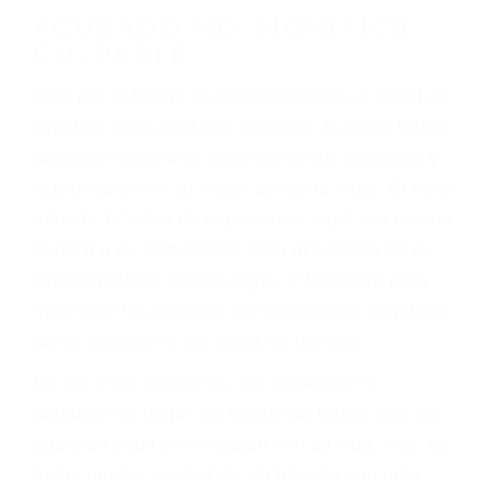
darse cuenta de que tan peligrosas pueden ser
nuestras carreteras! Cualquiera que sea la
causa del accidente, ¡nosotros podemos ayudar!
Cuando una persona se sienta detrás del
volante, nos debe a cada uno de nosotros la
obligación de manejar responsablemente. Si
otro conductor causa un accidente y le causa
daños a usted o a su propiedad, tiene que
hacerse responsable.
ACUSADO NO SIGNIFICA
CULPABLE
Sólo por el hecho de haber recibido un ticket no
significa que usted sea culpable. Nuestro trafico
abogado describirá claramente sus opciones y
le proveerá con su mejor asesoría legal. Él tiene