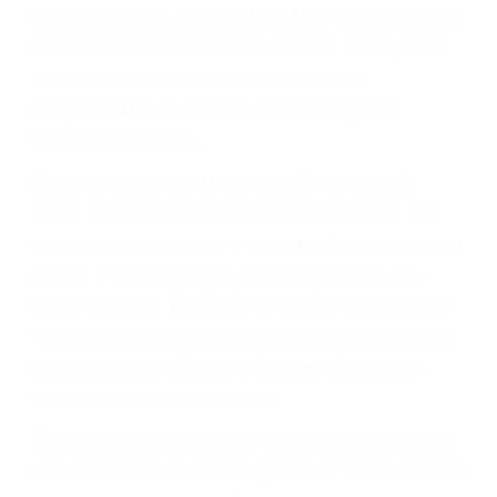
más de 17 años de experiencia legal, los cuales
pondrá a su disposición. Con el soporte de su
experimentado equipo legal, él trabajará para
minimizar las posibles consecuencias negativas
de su violación a las leyes de tránsito.
En los años anteriores, las personas no
dudaban en pagar los tickets de tráfico que les
pusieran y así continuaban con su vida. Hoy, de
todos modos, los tickets de tránsito son más
que una ofensa. Aún un ticket por alta velocidad
puede tener serias consecuencias, incluyendo
multas, cargos, recargos, así como la
suspensión o revocación del privilegio de
conducir o licencia.
Cada condena por una violación de tránsito