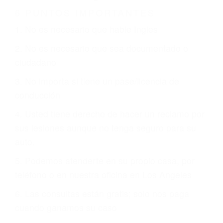
Es triste pero cierto, si usted conduce un
automóvil en nuestras calles y carreteras, tarde
o temprano va a tener un accidente. No importa
qué tan cuidadoso sea, cuando usted conduce,
siempre habrá alguien que no está prestando
atención y puede causar un terrible accidente
automovilístico. Esto es muy factible si usted
conduce regularmente en una de las grandes
ciudades de Los Angeles.
6 PUNTOS IMPORTANTES
1. No es necesario que hable Ingles
2. No es necesario que sea documentado o
ciudadano
3. No importa si tiene un pase/licencia de