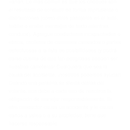
problemas, nuestros abogados litigantes civiles
preparan los casos como si fueran a ir a juicio.
Oponerse a los abogados y compañías de
seguros saben que estamos dispuestos a tratar
los casos, haciéndolos más propensos a
proponer una solución aceptable. Cuando no
hacen una buena oferta, nuestros abogados
están dispuestos a comparecer ante el tribunal.
Las causas de los accidentes automovilísticos
varían. Lo más común es que los choques son
el resultado de conducir de forma imprudente o
distracciones (como otros pasajeros en el auto,
hablar o enviar mensajes de texto mientras
conduce). Agregue conductores incapacitados o
ebrios, choferes de camiones cansados o partes
defectuosas a la lista de posibilidades ¡y podrá