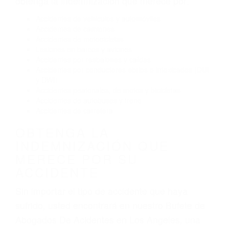
Reventón de llanta o neumático
OBTENGA AYUDA LEGAL
DE ABOGADOS DE
ACIDENTES EN LOS
ANGELES CA
Nuestros reconocidos y expertos abogados de
lesiones personales en Los Angeles lucharán
hasta las últimas consecuencias para que usted
obtenga la indemnización que merece por:
Accidentes de vehículos y automóviles
Accidentes de camiones
Accidentes de motocicletas
Lesiones en barcos y aviones
Accidentes por resbalones y caídas
Accidentes por conductores ebrios o intoxicados (DUI
y DWI)
Accidentes peatonales, de motos y bicicletas