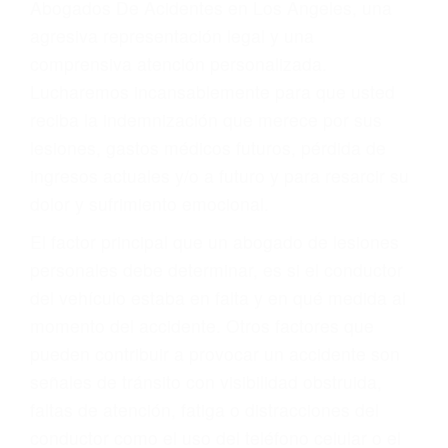
Accidentes peatonales, de motos y bicicletas
Accidentes de autobuses y trene
Accidentes de carretera
OBTENGA LA
INDEMNIZACIÓN QUE
MERECE POR SU
ACCIDENTE
Sin importar el tipo de accidente que haya
sufrido, usted encontrará en nuestro Bufete de
Abogados De Acidentes en Los Angeles, una
agresiva representación legal y una
comprensiva atención personalizada.
Lucharemos incansablemente para que usted
reciba la indemnización que merece por sus
lesiones, gastos médicos futuros, pérdida de
ingresos actuales y/o a futuro y para resarcir su