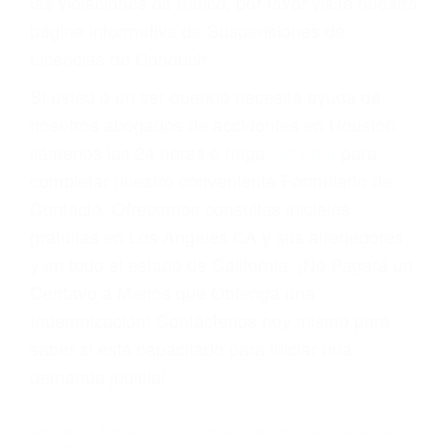
suma un punto en su licencia de conducir. Su
compañía de seguros incluso podría cancelar su
póliza, o incrementarla sustancialmente. No
corra el riesgo. Contacte a nuestro abogado en
violaciones de tránsito hoy mismo y obtenga un
servicio personalizado y una representación
legal de la más alta calidad.
Para aprender más sobre las consecuencias de
las violaciones de tráfico, por favor visite nuestra
página informativa de Suspensiones de
Licencias de Conducir.
Si usted o un ser querido necesita ayuda de
nosotros abogados de accidentes en Houston,
llámenos las 24 horas o haga
clic aquí
para
completar nuestro conveniente Formulario de