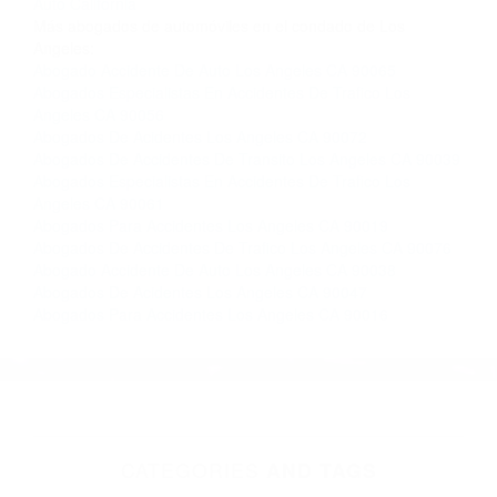
Contacto. Ofrecemos consultas iniciales
gratuitas en Los Angeles CA y sus alrededores,
y en todo el estado de California. ¡No Pagará un
Centavo a Menos que Obtenga una
Indemnización! Contáctenos hoy mismo para
saber si está capacitado para iniciar una
demanda judicial.
Abogados Accidentes California
Abogado Accidente De
Auto California
Más abogados de automóviles en el condado de Los
Angeles:
Abogado Accidente De Auto Los Angeles CA 90065
Abogados Especialistas En Accidentes De Trafico Los
Angeles CA 90056
Abogados De Acidentes Los Angeles CA 90072
Abogados De Accidentes De Transito Los Angeles CA 90039
Abogados Especialistas En Accidentes De Trafico Los
Angeles CA 90061