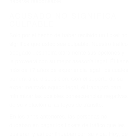
defectuosas a la lista de posibilidades ¡y podrá
darse cuenta de que tan peligrosas pueden ser
nuestras carreteras! Cualquiera que sea la
causa del accidente, ¡nosotros podemos ayudar!
Cuando una persona se sienta detrás del
volante, nos debe a cada uno de nosotros la
obligación de manejar responsablemente. Si
otro conductor causa un accidente y le causa
daños a usted o a su propiedad, tiene que
hacerse responsable.
ACUSADO NO SIGNIFICA
CULPABLE
Sólo por el hecho de haber recibido un ticket no
significa que usted sea culpable. Nuestro trafico
abogado describirá claramente sus opciones y