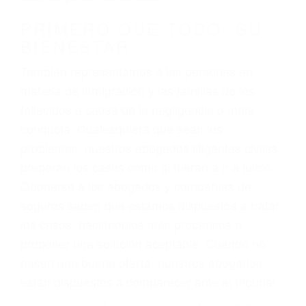
conducción
4. Usted tiene derecho de hacer un reclamo por
sus lesiones aunque no tenga seguro para su
auto.
5. Podemos atenderte en su propio casa, por
teléfono o en nuestra oficina en Los Angeles
6. Las consultas están gratis; solo nos paga
cuando ganamos su caso
PRIMERO QUE TODO: SU
BIENESTAR
También representamos a las personas en
materia de inmigración y las familias de los
fallecidos a causa de la negligencia o mala
conducta. Cualesquiera que sean los