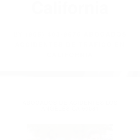
(855) 403-8675
Abogados
Accidentes De
Trafico En
California
BY
(855) 403-8675 ABOGADOS
ACCIDENTES DE TRAFICO EN
CALIFORNIA