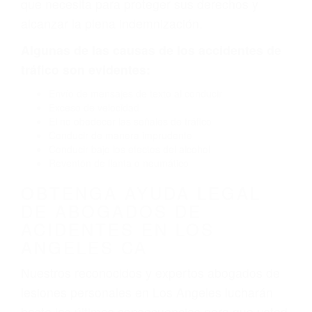
causado por fallas en el diseño de seguridad de
la carretera, divisor, el hombro, la señalización
de barandas o pobres o la iluminación.
La causa exacta de un accidente de auto no
siempre es evidente. Si su lesión es el resultado
de un accidente de coche, accidente de camión,
accidente de autobús, accidente de motocicleta
o accidente SUV nuestra los abogados de
accidentes de auto encontrará las respuestas
que necesita para proteger sus derechos y
alcanzar la plena indemnización.
Algunas de las causas de los accidentes de
tráfico son evidentes:
Envío de mensajes de texto al conducir
Exceso de velocidad
El no obedecer las señales de tráfico