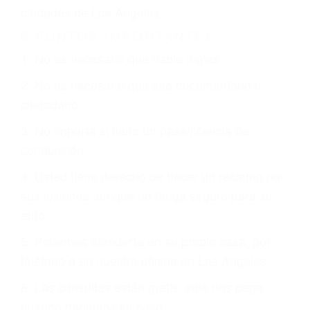
CHOCAR ES NORMAL
Es triste pero cierto, si usted conduce un
automóvil en nuestras calles y carreteras, tarde
o temprano va a tener un accidente. No importa
qué tan cuidadoso sea, cuando usted conduce,
siempre habrá alguien que no está prestando
atención y puede causar un terrible accidente
automovilístico. Esto es muy factible si usted
conduce regularmente en una de las grandes
ciudades de Los Angeles.
6 PUNTOS IMPORTANTES
1. No es necesario que hable Ingles
2. No es necesario que sea documentado o
ciudadano
3. No importa si tiene un pase/licencia de