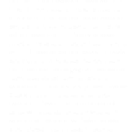
problemas, nuestros abogados litigantes civiles
preparan los casos como si fueran a ir a juicio.
Oponerse a los abogados y compañías de
seguros saben que estamos dispuestos a tratar
los casos, haciéndolos más propensos a
proponer una solución aceptable. Cuando no
hacen una buena oferta, nuestros abogados
están dispuestos a comparecer ante el tribunal.
Las causas de los accidentes automovilísticos
varían. Lo más común es que los choques son
el resultado de conducir de forma imprudente o
distracciones (como otros pasajeros en el auto,
hablar o enviar mensajes de texto mientras
conduce). Agregue conductores incapacitados o
ebrios, choferes de camiones cansados o partes