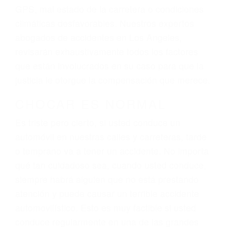
dolor y sufrimiento emocional.
El factor principal que un abogado de lesiones
personales debe determinar, es si el conductor
del vehículo estaba en falta y en qué medida al
momento del accidente. Otros factores que
pueden contribuir a provocar un accidente son
señales de tránsito con visibilidad obstruida,
faltas de atención, fatiga o distracciones del
conductor como el uso del teléfono celular o el
GPS, mal estado de la carretera o condiciones
climáticas desfavorables. Nuestros expertos
abogados de accidentes en Los Angeles,
revisarán exhaustivamente todos los factores
que están involucrados en su caso para que la
justicia le otorgue la compensación que merece.