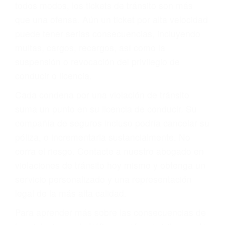
le proveerá con su mejor asesoría legal. Él tiene
más de 17 años de experiencia legal, los cuales
pondrá a su disposición. Con el soporte de su
experimentado equipo legal, él trabajará para
minimizar las posibles consecuencias negativas
de su violación a las leyes de tránsito.
En los años anteriores, las personas no
dudaban en pagar los tickets de tráfico que les
pusieran y así continuaban con su vida. Hoy, de
todos modos, los tickets de tránsito son más
que una ofensa. Aún un ticket por alta velocidad
puede tener serias consecuencias, incluyendo
multas, cargos, recargos, así como la
suspensión o revocación del privilegio de
conducir o licencia.
Cada condena por una violación de tránsito