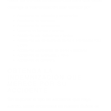
Conducir de manera imprudente
Conducir bajo los efectos del alcohol
Reventón de llanta o neumático
OBTENGA AYUDA LEGAL
DE ABOGADOS DE
ACIDENTES EN LOS
ANGELES CA
Nuestros reconocidos y expertos abogados de
lesiones personales en Los Angeles lucharán
hasta las últimas consecuencias para que usted
obtenga la indemnización que merece por:
Accidentes de vehículos y automóviles
Accidentes de camiones
Accidentes de motocicletas
Lesiones en barcos y aviones
Accidentes por resbalones y caídas
Accidentes por conductores ebrios o intoxicados (DUI
y DWI)