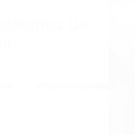
cidentes De
ia
CO EN CALIFORNIA
091