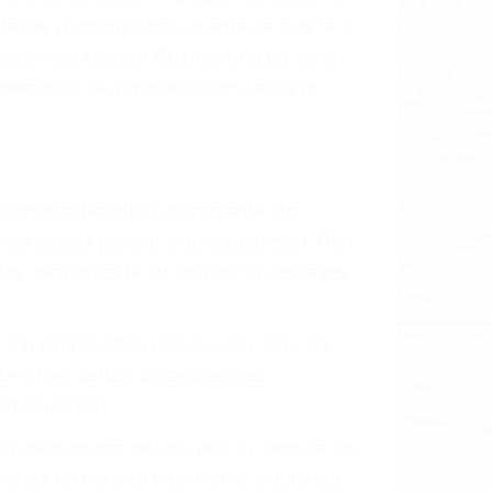
idades ¡y podrá darse cuenta de que tan
os podemos ayudar! Cuando una persona
blemente. Si otro conductor causa un
o abogado describirá claramente sus
, los cuales pondrá a su disposición. Con
as negativas de su violación a las leyes
y así continuaban con su vida. Hoy, de
ede tener serias consecuencias,
r o licencia.
ía de seguros incluso podría cancelar su
aciones de tránsito hoy mismo y obtenga