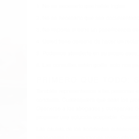
1. No es necesario que hable Ingles
2. No es necesario que sea documentad
3. No importa si tiene un pase/licencia d
4. Usted tiene derecho de hacer un recl
5. Podemos atenderte en su propio casa, 
6. Las consultas están gratis; solo nos
PRIMERO QUE TODO: 
También representamos a las personas en 
conducta. Cualesquiera que sean los probl
Oponerse a los abogados y compañías de
proponer una solución aceptable. Cuando
Las causas de los accidentes automovilís
imprudente o distracciones (como otros p