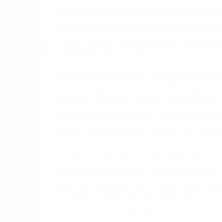
Sin importar el tipo de accidente que ha
agresiva representación legal y una com
indemnización que merece por sus lesiones
sufrimiento emocional.
El factor principal que un abogado de les
al momento del accidente. Otros factores 
faltas de atención, fatiga o distracciones
climáticas desfavorables. Nuestros expe
están involucrados en su caso para que l
CHOCAR ES NORMAL
Es triste pero cierto, si usted conduce u
qué tan cuidadoso sea, cuando usted con
accidente automovilístico. Esto es muy f
6 PUNTOS IMPORTANTES