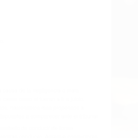
o.
a causa de la negligencia o mala
casos como si fueran a ir a juicio.
sos, haciéndolos más propensos a
spuestos a comparecer ante el tribunal.
esultado de conducir de forma
 mientras conduce). Agregue conductores