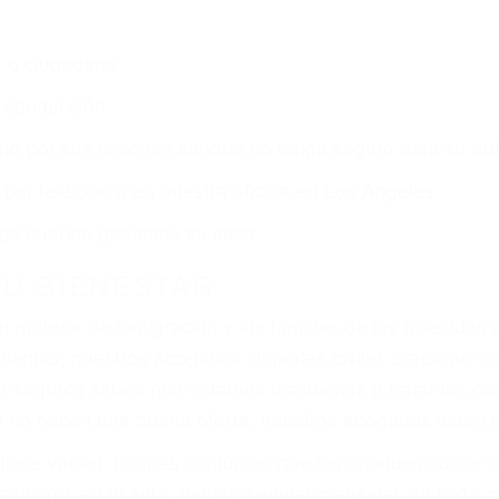
o o ciudadano
e conducción
amo por sus lesiones aunque no tenga seguro para su aut
por teléfono o en nuestra oficina en Los Angeles
 paga cuando ganamos su caso
SU BIENESTAR
materia de inmigración y las familias de los fallecidos 
emas, nuestros abogados litigantes civiles preparan los 
 seguros saben que estamos dispuestos a tratar los ca
 no hacen una buena oferta, nuestros abogados están di
ticos varían. Lo más común es que los choques son el r
asajeros en el auto, hablar o enviar mensajes de texto