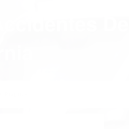
Accidentes De
rnia
Y POLICY