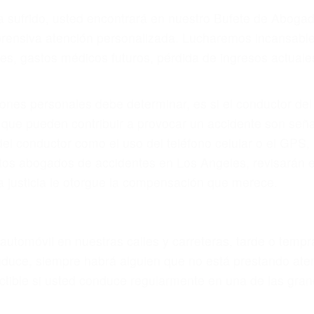
ya sufrido, usted encontrará en nuestro Bufete de Abog
prensiva atención personalizada. Lucharemos incansable
, gastos médicos futuros, pérdida de ingresos actuales y
iones personales debe determinar, es si el conductor de
que pueden contribuir a provocar un accidente son señale
 del conductor como el uso del teléfono celular o el GPS
rtos abogados de accidentes en Los Angeles, revisarán 
a justicia le otorgue la compensación que merece.
n automóvil en nuestras calles y carreteras, tarde o temp
duce, siempre habrá alguien que no está prestando aten
actible si usted conduce regularmente en una de las gr