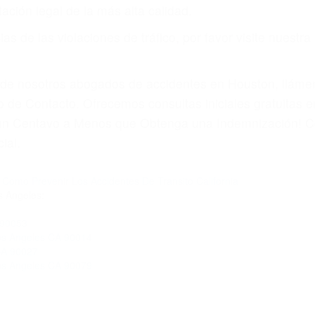
ación legal de la más alta calidad.
s de las violaciones de tráfico, por favor visite nuestr
a de nosotros abogados de accidentes en Houston, llám
 de Contacto. Ofrecemos consultas iniciales gratuitas 
á un Centavo a Menos que Obtenga una Indemnización! C
ial.
Como Prevenir Los Accidentes De Transito California
s Angeles:
 90053
Los Angeles CA 90014
CA 90027
Los Angeles CA 90079