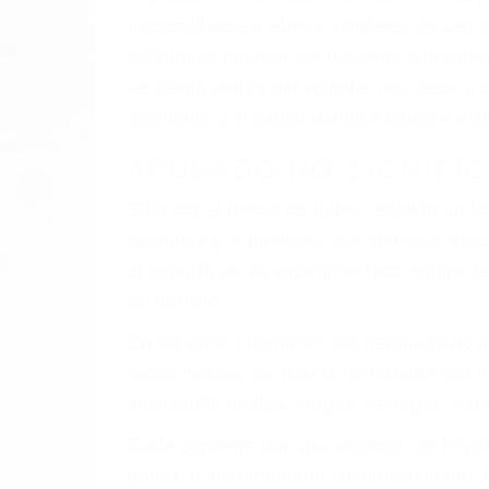
incapacitados o ebrios, choferes de cami
peligrosas pueden ser nuestras carreter
se sienta detrás del volante, nos debe a
accidente y le causa daños a usted o a s
ACUSADO NO SIGNIFIC
Sólo por el hecho de haber recibido un ti
opciones y le proveerá con su mejor aseso
el soporte de su experimentado equipo leg
de tránsito.
En los años anteriores, las personas no d
todos modos, los tickets de tránsito son
incluyendo multas, cargos, recargos, así 
Cada condena por una violación de tránsi
póliza, o incrementarla sustancialmente.