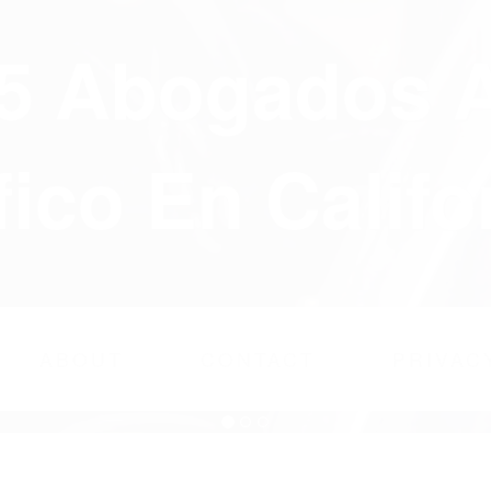
75 Abogados 
fico En Califo
ABOUT
CONTACT
PRIVAC