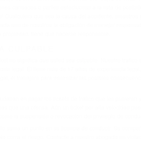
ones cansados o partes defectuosas a la lista de posibil
as! Cualquiera que sea la causa del accidente, ¡nosotr
 cada uno de nosotros la obligación de manejar responsa
u propiedad, tiene que hacerse responsable.
A CULPABLE
cket no significa que usted sea culpable. Nuestro trafic
ría legal. Él tiene más de 17 años de experiencia legal
al, él trabajará para minimizar las posibles consecuenci
udaban en pagar los tickets de tráfico que les pusieran 
 más que una ofensa. Aún un ticket por alta velocidad pu
como la suspensión o revocación del privilegio de conduci
to suma un punto en su licencia de conducir. Su compañ
 No corra el riesgo. Contacte a nuestro abogado en viol