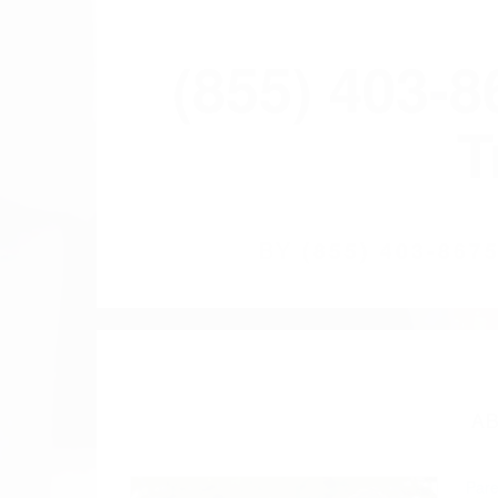
(855) 403-
T
BY
(855) 403-86
AB
Pare