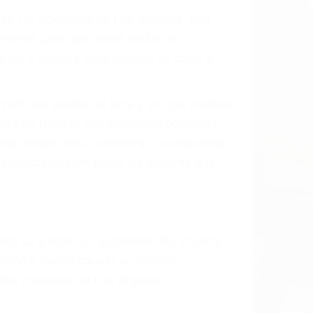
ados De Acidentes en Los Angeles, una
mente para que usted reciba la
/o a futuro y para resarcir su dolor y
l vehículo estaba en falta y en qué medida
s de tránsito con visibilidad obstruida,
, mal estado de la carretera o condiciones
exhaustivamente todos los factores que
rano va a tener un accidente. No importa
ción y puede causar un terrible
andes ciudades de Los Angeles.