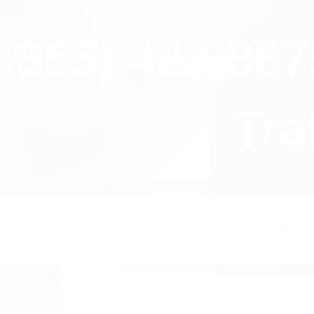
close
(855) 403-86
Tra
HOME