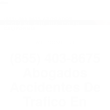
close
Toggl
naviga
(855) 403-8675 ABOGADOS
ACCIDENTES DE TRAFICO EN
CALIFORNIA
WELCOME TO
(855) 403-8675
Abogados
Accidentes De
Trafico En