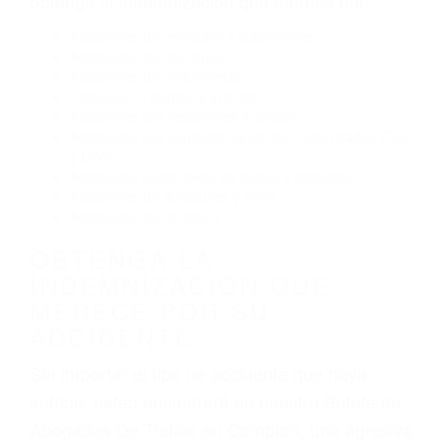
obtenga la indemnización que merece por:
Accidentes de vehículos y automóviles
Accidentes de camiones
Accidentes de motocicletas
Lesiones en barcos y aviones
Accidentes por resbalones y caídas
Accidentes por conductores ebrios o intoxicados (DUI
y DWI)
Accidentes peatonales, de motos y bicicletas
Accidentes de autobuses y trene
Accidentes de carretera
OBTENGA LA
INDEMNIZACIÓN QUE
MERECE POR SU
ACCIDENTE
Sin importar el tipo de accidente que haya
sufrido, usted encontrará en nuestro Bufete de
Abogados De Trafico en Compton, una agresiva