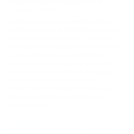
página informativa de Suspensiones de
Licencias de Conducir.
Si usted o un ser querido necesita ayuda de
nosotros abogados de accidentes en Houston,
llámenos las 24 horas o haga
clic aquí
para
completar nuestro conveniente Formulario de
Contacto. Ofrecemos consultas iniciales
gratuitas en Compton CA y sus alrededores, y
en todo el estado de California. ¡No Pagará un
Centavo a Menos que Obtenga una
Indemnización! Contáctenos hoy mismo para
saber si está capacitado para iniciar una
demanda judicial.
Como Prevenir Los Accidentes De Transito
Accidentes
Automovilisticos De Ayer
Más abogados de automóviles en el condado de Los