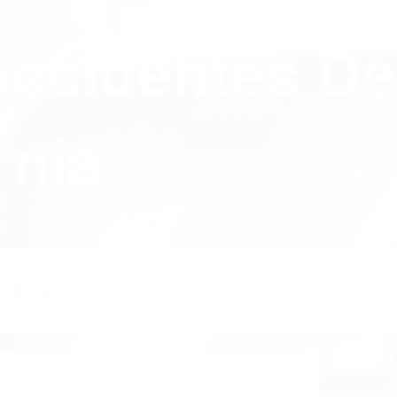
Accidentes De
rnia
Y POLICY