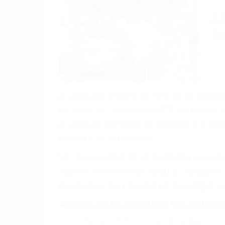
(855) 403-
T