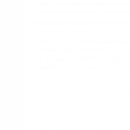
4. Usted tiene derecho de hacer un recl
5. Podemos atenderte en su propio casa, 
6. Las consultas están gratis; solo nos
PRIMERO QUE TODO: 
También representamos a las personas en 
conducta. Cualesquiera que sean los probl
Oponerse a los abogados y compañías de
proponer una solución aceptable. Cuando
Las causas de los accidentes automovilís
imprudente o distracciones (como otros p
incapacitados o ebrios, choferes de cami
peligrosas pueden ser nuestras carreter
se sienta detrás del volante, nos debe a
accidente y le causa daños a usted o a s