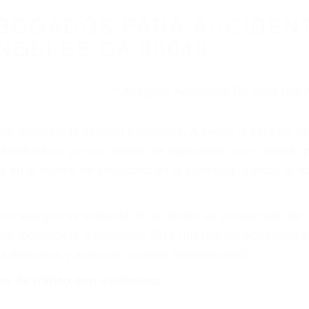
WELCOME TO
8675 Abogados Ac
rafico En Californ