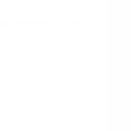
o.
a causa de la negligencia o mala
casos como si fueran a ir a juicio.
sos, haciéndolos más propensos a
spuestos a comparecer ante el tribunal.
esultado de conducir de forma
 mientras conduce). Agregue conductores
idades ¡y podrá darse cuenta de que tan
os podemos ayudar! Cuando una persona
blemente. Si otro conductor causa un