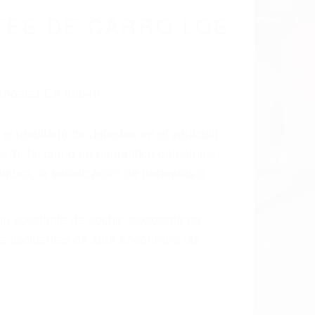
cidentes De
ia