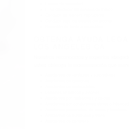
BY
(855) 403-86
ABOGADOS
Pare
A
A