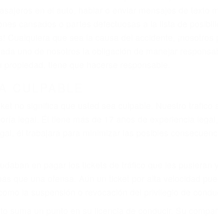
iones personales debe determinar, es si el conductor de
que pueden contribuir a provocar un accidente son señale
 del conductor como el uso del teléfono celular o el GPS
rtos abogados de accidentes en Los Angeles, revisarán 
a justicia le otorgue la compensación que merece.
n automóvil en nuestras calles y carreteras, tarde o temp
duce, siempre habrá alguien que no está prestando aten
actible si usted conduce regularmente en una de las gr
o o ciudadano
e conducción