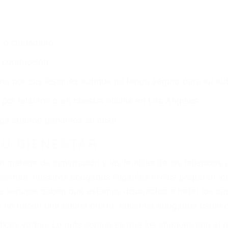
s de lesiones personales en Los Angeles lucharán hast
ce por:
dos (DUI y DWI)
ZACIÓN QUE MERECE POR SU A
ya sufrido, usted encontrará en nuestro Bufete de Abog
gal y una comprensiva atención personalizada. Luchare
s lesiones, gastos médicos futuros, pérdida de ingresos 