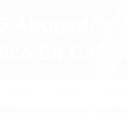
75 Abogados 
fico En Califo
ABOUT
CONTACT
PRIVAC