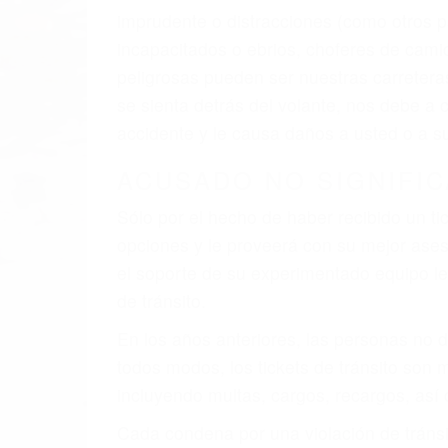
El factor principal que un abogado de les
al momento del accidente. Otros factores 
faltas de atención, fatiga o distracciones
climáticas desfavorables. Nuestros expe
están involucrados en su caso para que l
CHOCAR ES NORMAL
Es triste pero cierto, si usted conduce u
qué tan cuidadoso sea, cuando usted con
accidente automovilístico. Esto es muy f
6 PUNTOS IMPORTANTES
1. No es necesario que hable Ingles
2. No es necesario que sea documentad
3. No importa si tiene un pase/licencia d