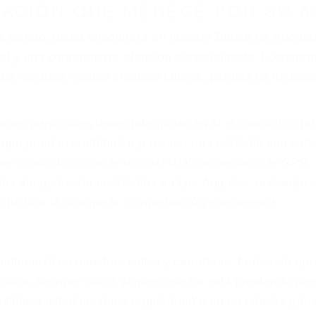
r provocar la colisión y lesiones. A veces la colisión es
fectuoso o por un defecto de fabricación o un defecto 
s en el diseño de seguridad de la carretera, divisor, el 
no siempre es evidente. Si su lesión es el resultado de
 de motocicleta o accidente SUV nuestra los abogados d
s derechos y alcanzar la plena indemnización.
s de tráfico son evidentes:
L DE ABOGADOS PARA ACCIDE