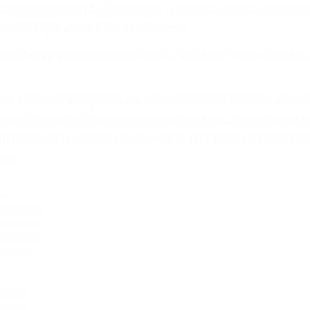
amo por sus lesiones aunque no tenga seguro para su aut
por teléfono o en nuestra oficina en Los Angeles
 paga cuando ganamos su caso
SU BIENESTAR
materia de inmigración y las familias de los fallecidos 
emas, nuestros abogados litigantes civiles preparan los 
 seguros saben que estamos dispuestos a tratar los ca
 no hacen una buena oferta, nuestros abogados están di
ticos varían. Lo más común es que los choques son el r
asajeros en el auto, hablar o enviar mensajes de texto
ones cansados o partes defectuosas a la lista de posibil
as! Cualquiera que sea la causa del accidente, ¡nosotr
 cada uno de nosotros la obligación de manejar responsa
u propiedad, tiene que hacerse responsable.