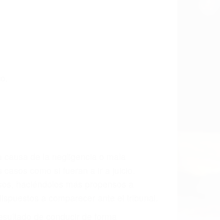
a las últimas consecuencias para que
CCIDENTE
ados Para Accidentes De Carro en Los
mos incansablemente para que usted
actuales y/o a futuro y para resarcir su