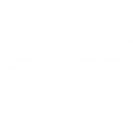
75 ABOGADOS ACCIDENTES DE TRAFI
 PARA ACCIDENTES DE CARRO LOS ANGELES
nt category
BOGADOS PARA ACCIDEN
NGELES CA 90040