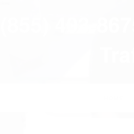
close
(855) 403-86
Tra
HOME