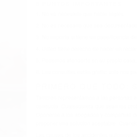
LOS ANGELES CA
Nuestros reconocidos y expertos abogado
usted obtenga la indemnización que mere
Accidentes de vehículos y automóviles
Accidentes de camiones
Accidentes de motocicletas
Lesiones en barcos y aviones
Accidentes por resbalones y caídas
Accidentes por conductores ebrios o intoxica
Accidentes peatonales, de motos y bicicletas
Accidentes de autobuses y trene
Accidentes de carretera
OBTENGA LA INDEMNI
Sin importar el tipo de accidente que ha
Angeles, una agresiva representación le
reciba la indemnización que merece por su
dolor y sufrimiento emocional.