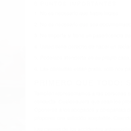
6 PUNTOS IMPORTANTES
1. No es necesario que hable Ingles
2. No es necesario que sea documentad
3. No importa si tiene un pase/licencia d
4. Usted tiene derecho de hacer un recl
5. Podemos atenderte en su propio casa, 
6. Las consultas están gratis; solo nos
PRIMERO QUE TODO: 
También representamos a las personas en 
conducta. Cualesquiera que sean los probl
Oponerse a los abogados y compañías de
proponer una solución aceptable. Cuando
Las causas de los accidentes automovilís