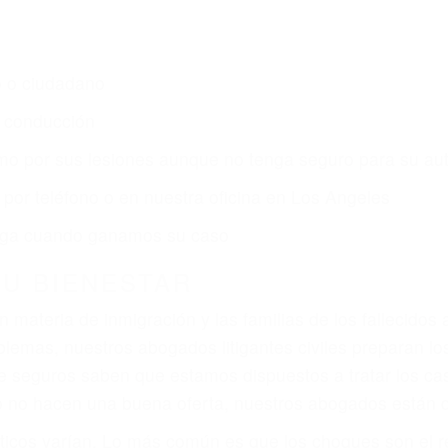
o o ciudadano
e conducción
amo por sus lesiones aunque no tenga seguro para su aut
por teléfono o en nuestra oficina en Los Angeles
 paga cuando ganamos su caso
SU BIENESTAR
materia de inmigración y las familias de los fallecidos 
emas, nuestros abogados litigantes civiles preparan los 
 seguros saben que estamos dispuestos a tratar los ca
 no hacen una buena oferta, nuestros abogados están di
ticos varían. Lo más común es que los choques son el r