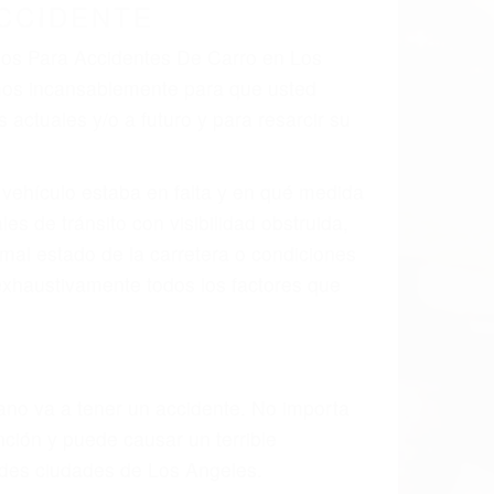
CCIDENTE
ados Para Accidentes De Carro en Los
mos incansablemente para que usted
actuales y/o a futuro y para resarcir su
l vehículo estaba en falta y en qué medida
s de tránsito con visibilidad obstruida,
, mal estado de la carretera o condiciones
exhaustivamente todos los factores que
rano va a tener un accidente. No importa
ción y puede causar un terrible
andes ciudades de Los Angeles.