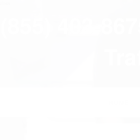
close
(855) 403-86
Tra
HOME