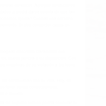
 mientras conduce). Agregue conductores
idades ¡y podrá darse cuenta de que tan
os podemos ayudar! Cuando una persona
blemente. Si otro conductor causa un
o abogado describirá claramente sus
, los cuales pondrá a su disposición. Con
as negativas de su violación a las leyes
y así continuaban con su vida. Hoy, de
ede tener serias consecuencias,
r o licencia.
ía de seguros incluso podría cancelar su