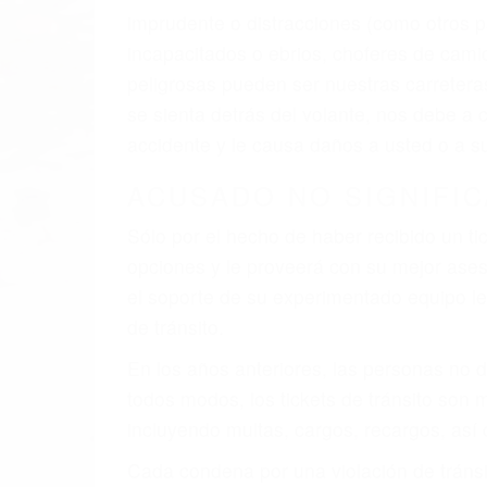
imprudente o distracciones (como otros p
incapacitados o ebrios, choferes de cami
peligrosas pueden ser nuestras carreter
se sienta detrás del volante, nos debe a
accidente y le causa daños a usted o a s
ACUSADO NO SIGNIFIC
Sólo por el hecho de haber recibido un ti
opciones y le proveerá con su mejor aseso
el soporte de su experimentado equipo leg
de tránsito.
En los años anteriores, las personas no d
todos modos, los tickets de tránsito son
incluyendo multas, cargos, recargos, así 
Cada condena por una violación de tránsi