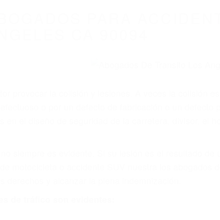
BOGADOS PARA ACCIDEN
NGELES CA 90094
r provocar la colisión y lesiones. A veces la colisión es
fectuoso o por un defecto de fabricación o un defecto 
s en el diseño de seguridad de la carretera, divisor, el 
no siempre es evidente. Si su lesión es el resultado de
 de motocicleta o accidente SUV nuestra los abogados d
s derechos y alcanzar la plena indemnización.
s de tráfico son evidentes: