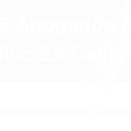
75 Abogados 
fico En Califo
ABOUT
CONTACT
PRIVAC