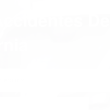
Accidentes De
rnia
Y POLICY