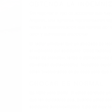
OBTENGA LA INDEMNI
Sin importar el tipo de accidente que ha
Angeles, una agresiva representación le
reciba la indemnización que merece por su
dolor y sufrimiento emocional.
El factor principal que un abogado de les
al momento del accidente. Otros factores 
faltas de atención, fatiga o distracciones
climáticas desfavorables. Nuestros expe
están involucrados en su caso para que l
CHOCAR ES NORMAL
Es triste pero cierto, si usted conduce u
qué tan cuidadoso sea, cuando usted con
accidente automovilístico. Esto es muy f