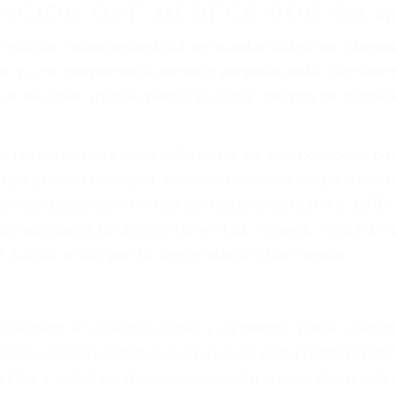
ZACIÓN QUE MERECE POR SU A
ya sufrido, usted encontrará en nuestro Bufete de Abog
gal y una comprensiva atención personalizada. Luchare
s lesiones, gastos médicos futuros, pérdida de ingresos 
iones personales debe determinar, es si el conductor de
que pueden contribuir a provocar un accidente son señale
 del conductor como el uso del teléfono celular o el GPS
rtos abogados de accidentes en Los Angeles, revisarán 
a justicia le otorgue la compensación que merece.
n automóvil en nuestras calles y carreteras, tarde o temp
duce, siempre habrá alguien que no está prestando aten
actible si usted conduce regularmente en una de las gr