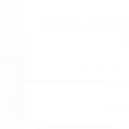
(855) 403-
T
BY
(855) 403-86
ABOGADOS
Pare