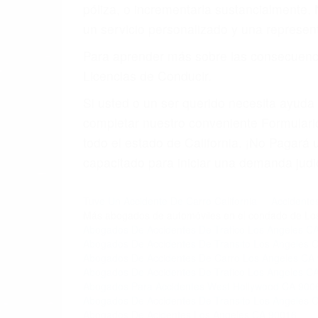
póliza, o incrementarla sustancialmente.
un servicio personalizado y una represent
Para aprender más sobre las consecuencia
Licencias de Conducir.
Si usted o un ser querido necesita ayud
completar nuestro conveniente Formulario
todo el estado de California. ¡No Pagar
capacitado para iniciar una demanda judic
Tuve Un Accidente De Carro California
Accidentes
Más abogados de automóviles en el condado de Lo
Abogados De Accidentes De Trafico Los Angeles C
Abogados De Accidentes De Transito Los Angeles 
Abogados De Accidentes De Carro Los Angeles CA
Abogados De Accidentes De Trafico Los Angeles C
Abogados Para Accidentes West Hollywood CA 900
Abogados De Accidentes De Transito Los Angeles 
Abogados De Acidentes Los Angeles CA 90016