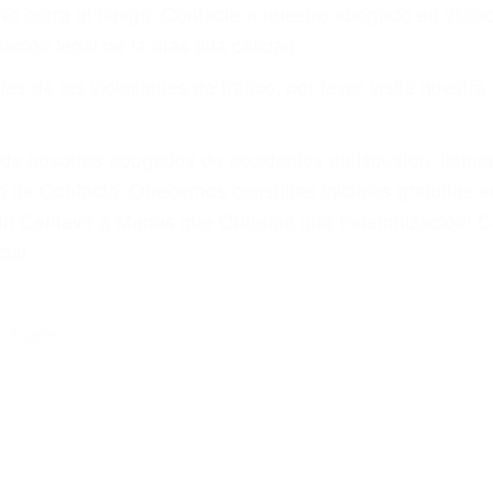
 No corra el riesgo. Contacte a nuestro abogado en viol
ación legal de la más alta calidad.
s de las violaciones de tráfico, por favor visite nuestr
a de nosotros abogados de accidentes en Houston, llám
 de Contacto. Ofrecemos consultas iniciales gratuitas 
á un Centavo a Menos que Obtenga una Indemnización! C
ial.
 D Autos California
s Angeles:
A 90032
CA 90018
 90037
A 90027
69
CA 90053