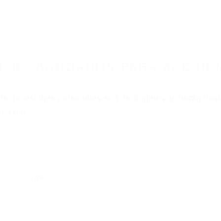
L DE ABOGADOS PARA ACCIDE
s de lesiones personales en Los Angeles lucharán hast
ce por:
dos (DUI y DWI)