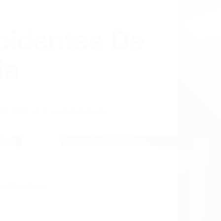
cidentes De
ia
CO EN CALIFORNIA
 CA 90094