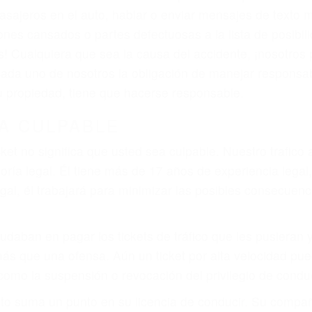
asajeros en el auto, hablar o enviar mensajes de texto
ones cansados o partes defectuosas a la lista de posibil
as! Cualquiera que sea la causa del accidente, ¡nosotr
 cada uno de nosotros la obligación de manejar responsa
u propiedad, tiene que hacerse responsable.
A CULPABLE
cket no significa que usted sea culpable. Nuestro trafic
ría legal. Él tiene más de 17 años de experiencia legal
al, él trabajará para minimizar las posibles consecuenci
udaban en pagar los tickets de tráfico que les pusieran 
 más que una ofensa. Aún un ticket por alta velocidad pu
como la suspensión o revocación del privilegio de conduci
to suma un punto en su licencia de conducir. Su compañ