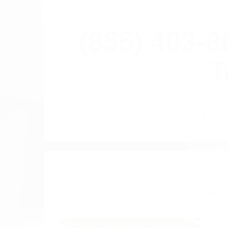
(855) 403-
T
BY
(855) 403-86
ABO
Pare