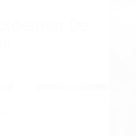
cidentes De
ia
CO EN CALIFORNIA
0033