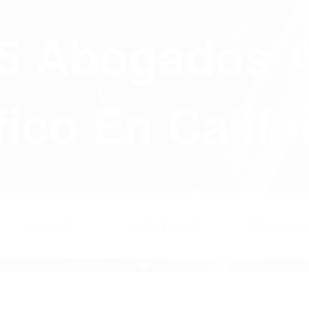
75 Abogados 
fico En Califo
ABOUT
CONTACT
PRIVAC