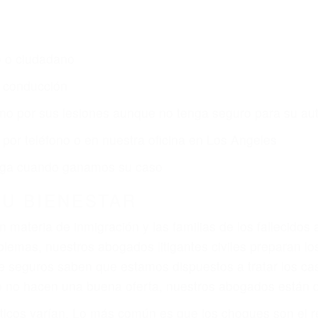
o o ciudadano
e conducción
amo por sus lesiones aunque no tenga seguro para su aut
por teléfono o en nuestra oficina en Los Angeles
 paga cuando ganamos su caso
SU BIENESTAR
materia de inmigración y las familias de los fallecidos 
emas, nuestros abogados litigantes civiles preparan los 
 seguros saben que estamos dispuestos a tratar los ca
 no hacen una buena oferta, nuestros abogados están di
ticos varían. Lo más común es que los choques son el r