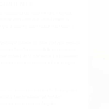
CCIDENTE
ado Accidente De Auto en Los Angeles,
sablemente para que usted reciba la
/o a futuro y para resarcir su dolor y
l vehículo estaba en falta y en qué medida
s de tránsito con visibilidad obstruida,
, mal estado de la carretera o condiciones
exhaustivamente todos los factores que
rano va a tener un accidente. No importa
ción y puede causar un terrible
andes ciudades de Los Angeles.