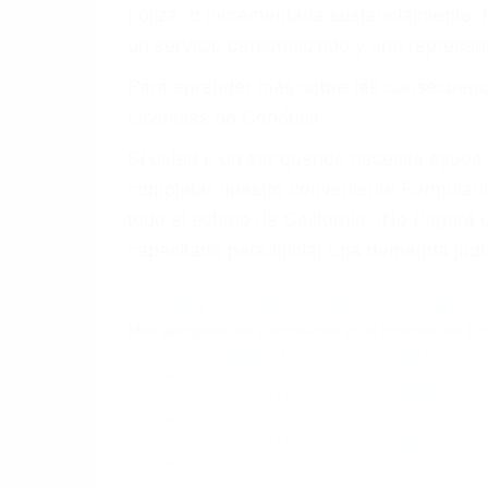
póliza, o incrementarla sustancialmente.
un servicio personalizado y una represent
Para aprender más sobre las consecuencia
Licencias de Conducir.
Si usted o un ser querido necesita ayud
completar nuestro conveniente Formulario
todo el estado de California. ¡No Pagar
capacitado para iniciar una demanda judic
Accidente En Miraflores
Significado De So�ar Co
Más abogados de automóviles en el condado de Lo
Abogados Accidentes Los Angeles CA 90016
Abogado Accidente De Auto Los Angeles CA 90006
Abogados De Trafico Los Angeles CA 90030
Abogados Para Accidentes De Carro Los Angeles 
Abogados De Trafico Los Angeles CA 90013
Abogado Accidente De Auto Los Angeles CA 90019
Abogados De Acidentes Los Angeles CA 90027