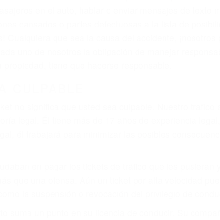
asajeros en el auto, hablar o enviar mensajes de texto
ones cansados o partes defectuosas a la lista de posibil
as! Cualquiera que sea la causa del accidente, ¡nosotr
 cada uno de nosotros la obligación de manejar responsa
u propiedad, tiene que hacerse responsable.
A CULPABLE
cket no significa que usted sea culpable. Nuestro trafic
ría legal. Él tiene más de 17 años de experiencia legal
al, él trabajará para minimizar las posibles consecuenci
udaban en pagar los tickets de tráfico que les pusieran 
 más que una ofensa. Aún un ticket por alta velocidad pu
como la suspensión o revocación del privilegio de conduci
to suma un punto en su licencia de conducir. Su compañ