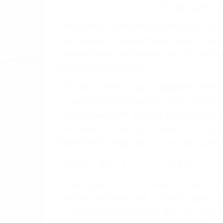
OBTENGA LA INDEMNI
Sin importar el tipo de accidente que ha
una agresiva representación legal y una
indemnización que merece por sus lesiones
sufrimiento emocional.
El factor principal que un abogado de les
al momento del accidente. Otros factores 
faltas de atención, fatiga o distracciones
climáticas desfavorables. Nuestros expe
están involucrados en su caso para que l
CHOCAR ES NORMAL
Es triste pero cierto, si usted conduce u
qué tan cuidadoso sea, cuando usted con
accidente automovilístico. Esto es muy f