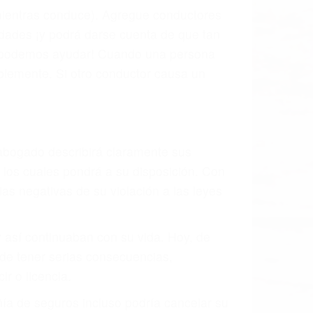
 mientras conduce). Agregue conductores
idades ¡y podrá darse cuenta de que tan
os podemos ayudar! Cuando una persona
blemente. Si otro conductor causa un
o abogado describirá claramente sus
, los cuales pondrá a su disposición. Con
as negativas de su violación a las leyes
y así continuaban con su vida. Hoy, de
ede tener serias consecuencias,
r o licencia.
ía de seguros incluso podría cancelar su