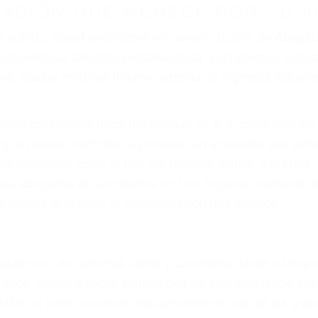
ZACIÓN QUE MERECE POR SU A
ya sufrido, usted encontrará en nuestro Bufete de Abog
 comprensiva atención personalizada. Lucharemos incan
, gastos médicos futuros, pérdida de ingresos actuales y
iones personales debe determinar, es si el conductor de
que pueden contribuir a provocar un accidente son señale
 del conductor como el uso del teléfono celular o el GPS
rtos abogados de accidentes en Los Angeles, revisarán 
a justicia le otorgue la compensación que merece.
n automóvil en nuestras calles y carreteras, tarde o temp
duce, siempre habrá alguien que no está prestando aten
actible si usted conduce regularmente en una de las gr