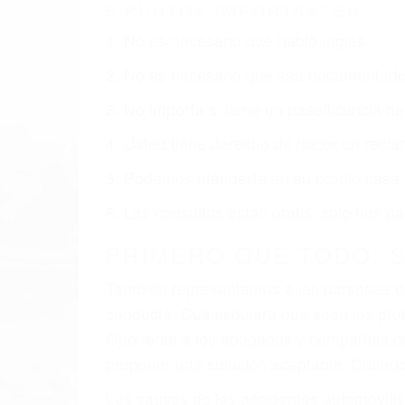
6 PUNTOS IMPORTANTES
1. No es necesario que hable Ingles
2. No es necesario que sea documentad
3. No importa si tiene un pase/licencia d
4. Usted tiene derecho de hacer un recl
5. Podemos atenderte en su propio casa, 
6. Las consultas están gratis; solo nos
PRIMERO QUE TODO: 
También representamos a las personas en 
conducta. Cualesquiera que sean los probl
Oponerse a los abogados y compañías de
proponer una solución aceptable. Cuando
Las causas de los accidentes automovilís