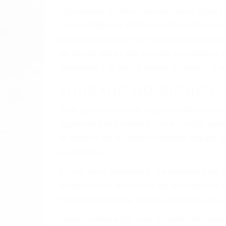
imprudente o distracciones (como otros p
incapacitados o ebrios, choferes de cami
peligrosas pueden ser nuestras carreter
se sienta detrás del volante, nos debe a
accidente y le causa daños a usted o a s
ACUSADO NO SIGNIFIC
Sólo por el hecho de haber recibido un ti
opciones y le proveerá con su mejor aseso
el soporte de su experimentado equipo leg
de tránsito.
En los años anteriores, las personas no d
todos modos, los tickets de tránsito son
incluyendo multas, cargos, recargos, así 
Cada condena por una violación de tránsi