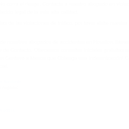
 No corra el riesgo. Contacte a nuestro abogado en viol
ación legal de la más alta calidad.
s de las violaciones de tráfico, por favor visite nuestr
a de nosotros abogados de accidentes en Houston, llám
 de Contacto. Ofrecemos consultas iniciales gratuitas 
á un Centavo a Menos que Obtenga una Indemnización! C
ial.
n Accidente
s Angeles:
CA 90014