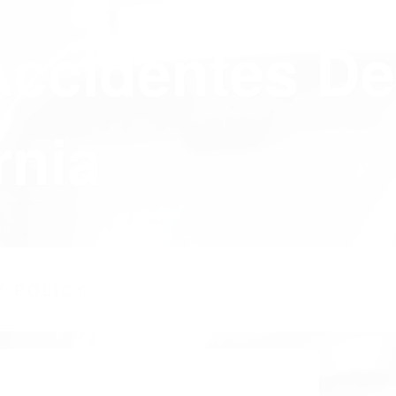
Accidentes De
rnia
Y POLICY