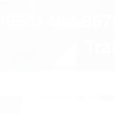
close
(855) 403-86
Tra
HOME