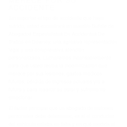
Accidentes de camiones
Accidentes de motocicletas
Lesiones en barcos y aviones
Accidentes por resbalones y caídas
Accidentes por conductores ebrios o intoxicados (DUI
y DWI)
Accidentes peatonales, de motos y bicicletas
Accidentes de autobuses y trene
Accidentes de carretera
OBTENGA LA
INDEMNIZACIÓN QUE
MERECE POR SU
ACCIDENTE
Sin importar el tipo de accidente que haya
sufrido, usted encontrará en nuestro Bufete de
Abogados Especialistas En Accidentes De
Trafico en Downey, una agresiva representación
legal y una comprensiva atención