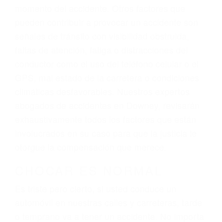
personalizada. Lucharemos incansablemente
para que usted reciba la indemnización que
merece por sus lesiones, gastos médicos
futuros, pérdida de ingresos actuales y/o a
futuro y para resarcir su dolor y sufrimiento
emocional.
El factor principal que un abogado de lesiones
personales debe determinar, es si el conductor
del vehículo estaba en falta y en qué medida al
momento del accidente. Otros factores que
pueden contribuir a provocar un accidente son
señales de tránsito con visibilidad obstruida,
faltas de atención, fatiga o distracciones del
conductor como el uso del teléfono celular o el
GPS, mal estado de la carretera o condiciones
climáticas desfavorables. Nuestros expertos