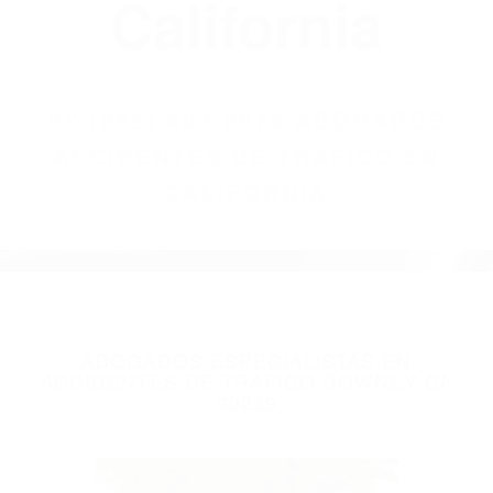
(855) 403-8675
Abogados
Accidentes De
Trafico En
California
BY
(855) 403-8675 ABOGADOS
ACCIDENTES DE TRAFICO EN
CALIFORNIA