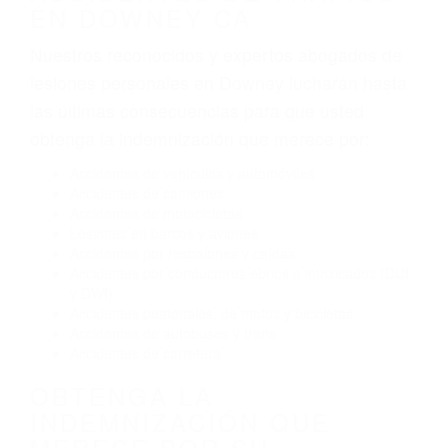
Envío de mensajes de texto al conducir
Exceso de velocidad
El no obedecer las señales de tráfico
Conducir de manera imprudente
Conducir bajo los efectos del alcohol
Reventón de llanta o neumático
OBTENGA AYUDA LEGAL
DE ABOGADOS
ESPECIALISTAS EN
ACCIDENTES DE TRAFICO
EN DOWNEY CA
Nuestros reconocidos y expertos abogados de
lesiones personales en Downey lucharán hasta
las últimas consecuencias para que usted
obtenga la indemnización que merece por:
Accidentes de vehículos y automóviles