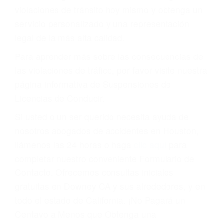
puede tener serias consecuencias, incluyendo
multas, cargos, recargos, así como la
suspensión o revocación del privilegio de
conducir o licencia.
Cada condena por una violación de tránsito
suma un punto en su licencia de conducir. Su
compañía de seguros incluso podría cancelar su
póliza, o incrementarla sustancialmente. No
corra el riesgo. Contacte a nuestro abogado en
violaciones de tránsito hoy mismo y obtenga un
servicio personalizado y una representación
legal de la más alta calidad.
Para aprender más sobre las consecuencias de
las violaciones de tráfico, por favor visite nuestra
página informativa de Suspensiones de