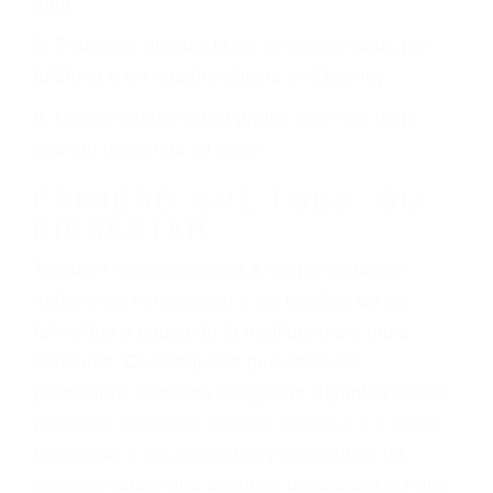
6 PUNTOS IMPORTANTES
1. No es necesario que hable Ingles
2. No es necesario que sea documentado o
ciudadano
3. No importa si tiene un pase/licencia de
conducción
4. Usted tiene derecho de hacer un reclamo por
sus lesiones aunque no tenga seguro para su
auto.
5. Podemos atenderte en su propio casa, por
teléfono o en nuestra oficina en Downey
6. Las consultas están gratis; solo nos paga
cuando ganamos su caso
PRIMERO QUE TODO: SU