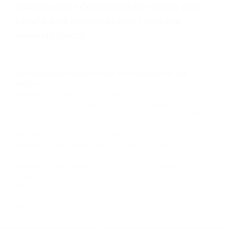
Licencias de Conducir.
Si usted o un ser querido necesita ayuda de
nosotros abogados de accidentes en Houston,
llámenos las 24 horas o haga
clic aquí
para
completar nuestro conveniente Formulario de
Contacto. Ofrecemos consultas iniciales
gratuitas en Downey CA y sus alrededores, y en
todo el estado de California. ¡No Pagará un
Centavo a Menos que Obtenga una
Indemnización! Contáctenos hoy mismo para
saber si está capacitado para iniciar una
demanda judicial.
Accidentes Automovilisticos Causas
Accidente Automovil
Más abogados de automóviles en el condado de Los
Angeles:
Abogados De Acidentes Los Angeles CA 90061