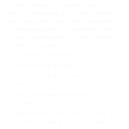
abogados de accidentes en Downey, revisarán
exhaustivamente todos los factores que están
involucrados en su caso para que la justicia le
otorgue la compensación que merece.
CHOCAR ES NORMAL
Es triste pero cierto, si usted conduce un
automóvil en nuestras calles y carreteras, tarde
o temprano va a tener un accidente. No importa
qué tan cuidadoso sea, cuando usted conduce,
siempre habrá alguien que no está prestando
atención y puede causar un terrible accidente
automovilístico. Esto es muy factible si usted
conduce regularmente en una de las grandes
ciudades de Downey.