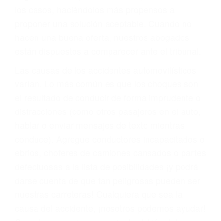
BIENESTAR
También representamos a las personas en
materia de inmigración y las familias de los
fallecidos a causa de la negligencia o mala
conducta. Cualesquiera que sean los
problemas, nuestros abogados litigantes civiles
preparan los casos como si fueran a ir a juicio.
Oponerse a los abogados y compañías de
seguros saben que estamos dispuestos a tratar
los casos, haciéndolos más propensos a
proponer una solución aceptable. Cuando no
hacen una buena oferta, nuestros abogados
están dispuestos a comparecer ante el tribunal.
Las causas de los accidentes automovilísticos
varían. Lo más común es que los choques son