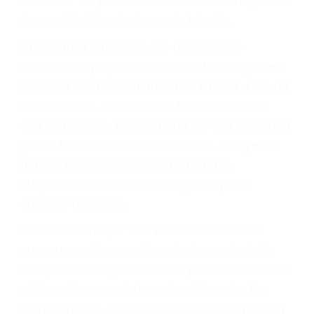
CULPABLE
Sólo por el hecho de haber recibido un ticket no
significa que usted sea culpable. Nuestro trafico
abogado describirá claramente sus opciones y
le proveerá con su mejor asesoría legal. Él tiene
más de 17 años de experiencia legal, los cuales
pondrá a su disposición. Con el soporte de su
experimentado equipo legal, él trabajará para
minimizar las posibles consecuencias negativas
de su violación a las leyes de tránsito.
En los años anteriores, las personas no
dudaban en pagar los tickets de tráfico que les
pusieran y así continuaban con su vida. Hoy, de
todos modos, los tickets de tránsito son más
que una ofensa. Aún un ticket por alta velocidad