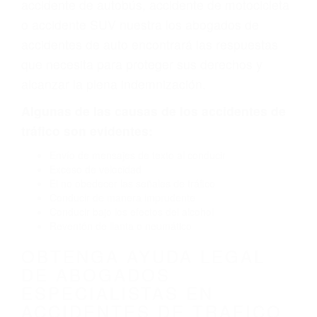
defectuoso o por un defecto de fabricación o un
defecto parte tal como un neumático
defectuoso. A veces el accidente es causado
por fallas en el diseño de seguridad de la
carretera, divisor, el hombro, la señalización de
barandas o pobres o la iluminación.
La causa exacta de un accidente de auto no
siempre es evidente. Si su lesión es el resultado
de un accidente de coche, accidente de camión,
accidente de autobús, accidente de motocicleta
o accidente SUV nuestra los abogados de
accidentes de auto encontrará las respuestas
que necesita para proteger sus derechos y
alcanzar la plena indemnización.
Algunas de las causas de los accidentes de
tráfico son evidentes: