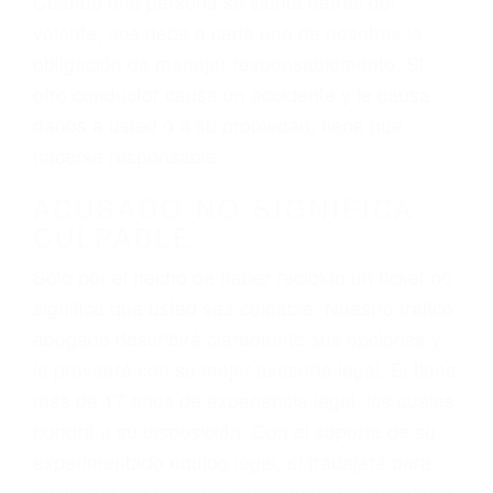
el resultado de conducir de forma imprudente o
distracciones (como otros pasajeros en el auto,
hablar o enviar mensajes de texto mientras
conduce). Agregue conductores incapacitados o
ebrios, choferes de camiones cansados o partes
defectuosas a la lista de posibilidades ¡y podrá
darse cuenta de que tan peligrosas pueden ser
nuestras carreteras! Cualquiera que sea la
causa del accidente, ¡nosotros podemos ayudar!
Cuando una persona se sienta detrás del
volante, nos debe a cada uno de nosotros la
obligación de manejar responsablemente. Si
otro conductor causa un accidente y le causa
daños a usted o a su propiedad, tiene que
hacerse responsable.
ACUSADO NO SIGNIFICA