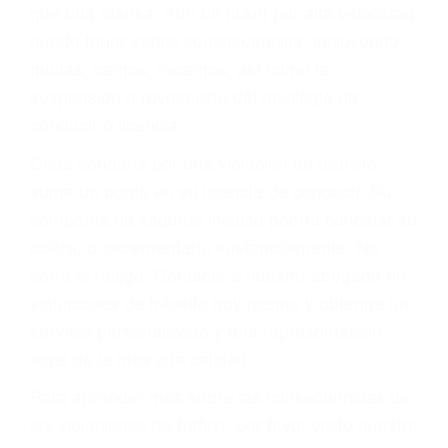
más de 17 años de experiencia legal, los cuales
pondrá a su disposición. Con el soporte de su
experimentado equipo legal, él trabajará para
minimizar las posibles consecuencias negativas
de su violación a las leyes de tránsito.
En los años anteriores, las personas no
dudaban en pagar los tickets de tráfico que les
pusieran y así continuaban con su vida. Hoy, de
todos modos, los tickets de tránsito son más
que una ofensa. Aún un ticket por alta velocidad
puede tener serias consecuencias, incluyendo
multas, cargos, recargos, así como la
suspensión o revocación del privilegio de
conducir o licencia.
Cada condena por una violación de tránsito