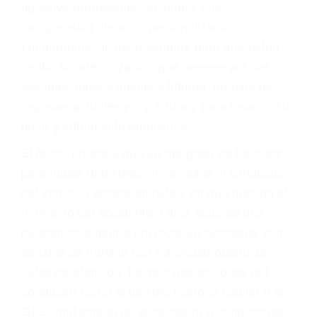
Accidentes de autobuses y trene
Accidentes de carretera
OBTENGA LA
INDEMNIZACIÓN QUE
MERECE POR SU
ACCIDENTE
Sin importar el tipo de accidente que haya
sufrido, usted encontrará en nuestro Bufete de
Abogados Para Accidentes en Los Angeles, una
agresiva representación legal y una
comprensiva atención personalizada.
Lucharemos incansablemente para que usted
reciba la indemnización que merece por sus
lesiones, gastos médicos futuros, pérdida de
ingresos actuales y/o a futuro y para resarcir su
dolor y sufrimiento emocional.