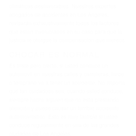
El factor principal que un abogado de lesiones
personales debe determinar, es si el conductor
del vehículo estaba en falta y en qué medida al
momento del accidente. Otros factores que
pueden contribuir a provocar un accidente son
señales de tránsito con visibilidad obstruida,
faltas de atención, fatiga o distracciones del
conductor como el uso del teléfono celular o el
GPS, mal estado de la carretera o condiciones
climáticas desfavorables. Nuestros expertos
abogados de accidentes en Los Angeles,
revisarán exhaustivamente todos los factores
que están involucrados en su caso para que la
justicia le otorgue la compensación que merece.
CHOCAR ES NORMAL