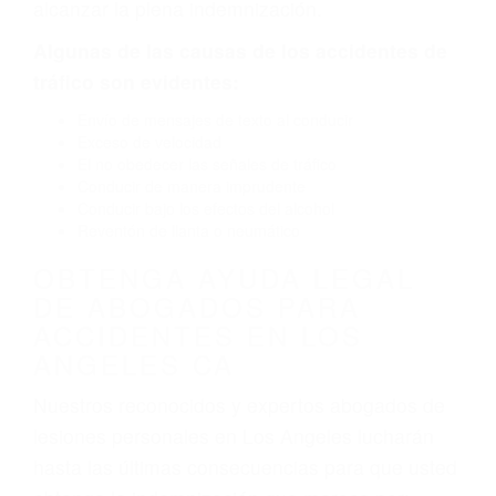
la carretera, divisor, el hombro, la señalización
de barandas o pobres o la iluminación.
La causa exacta de un accidente de auto no
siempre es evidente. Si su lesión es el resultado
de un accidente de coche, accidente de camión,
accidente de autobús, accidente de motocicleta
o accidente SUV nuestra los abogados de
accidentes de auto encontrará las respuestas
que necesita para proteger sus derechos y
alcanzar la plena indemnización.
Algunas de las causas de los accidentes de
tráfico son evidentes:
Envío de mensajes de texto al conducir
Exceso de velocidad
El no obedecer las señales de tráfico
Conducir de manera imprudente
Conducir bajo los efectos del alcohol