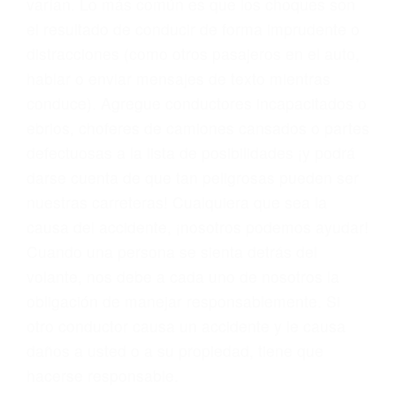
problemas, nuestros abogados litigantes civiles
preparan los casos como si fueran a ir a juicio.
Oponerse a los abogados y compañías de
seguros saben que estamos dispuestos a tratar
los casos, haciéndolos más propensos a
proponer una solución aceptable. Cuando no
hacen una buena oferta, nuestros abogados
están dispuestos a comparecer ante el tribunal.
Las causas de los accidentes automovilísticos
varían. Lo más común es que los choques son
el resultado de conducir de forma imprudente o
distracciones (como otros pasajeros en el auto,
hablar o enviar mensajes de texto mientras
conduce). Agregue conductores incapacitados o
ebrios, choferes de camiones cansados o partes
defectuosas a la lista de posibilidades ¡y podrá