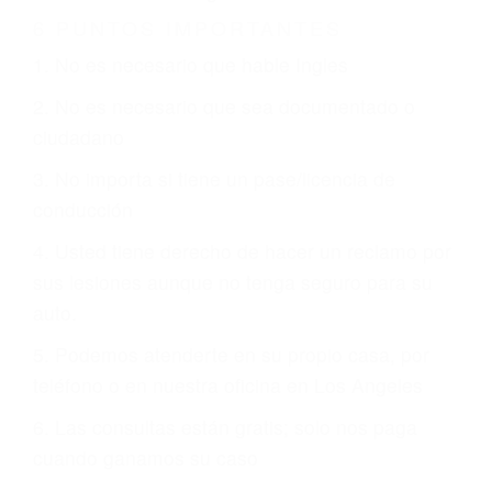
Es triste pero cierto, si usted conduce un
automóvil en nuestras calles y carreteras, tarde
o temprano va a tener un accidente. No importa
qué tan cuidadoso sea, cuando usted conduce,
siempre habrá alguien que no está prestando
atención y puede causar un terrible accidente
automovilístico. Esto es muy factible si usted
conduce regularmente en una de las grandes
ciudades de Los Angeles.
6 PUNTOS IMPORTANTES
1. No es necesario que hable Ingles
2. No es necesario que sea documentado o
ciudadano
3. No importa si tiene un pase/licencia de