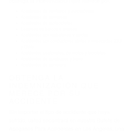
Reventón de llanta o neumático
OBTENGA AYUDA LEGAL
DE ABOGADOS PARA
ACCIDENTES EN LOS
ANGELES CA
Nuestros reconocidos y expertos abogados de
lesiones personales en Los Angeles lucharán
hasta las últimas consecuencias para que usted
obtenga la indemnización que merece por:
Accidentes de vehículos y automóviles
Accidentes de camiones
Accidentes de motocicletas
Lesiones en barcos y aviones
Accidentes por resbalones y caídas
Accidentes por conductores ebrios o intoxicados (DUI
y DWI)
Accidentes peatonales, de motos y bicicletas