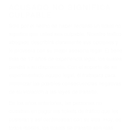
darse cuenta de que tan peligrosas pueden ser
nuestras carreteras! Cualquiera que sea la
causa del accidente, ¡nosotros podemos ayudar!
Cuando una persona se sienta detrás del
volante, nos debe a cada uno de nosotros la
obligación de manejar responsablemente. Si
otro conductor causa un accidente y le causa
daños a usted o a su propiedad, tiene que
hacerse responsable.
ACUSADO NO SIGNIFICA
CULPABLE
Sólo por el hecho de haber recibido un ticket no
significa que usted sea culpable. Nuestro trafico
abogado describirá claramente sus opciones y
le proveerá con su mejor asesoría legal. Él tiene