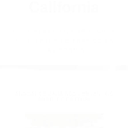
(855) 403-8675
Abogados
Accidentes De
Trafico En
California
BY
(855) 403-8675 ABOGADOS
ACCIDENTES DE TRAFICO EN
CALIFORNIA