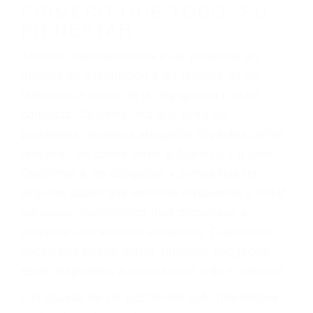
conducción
4. Usted tiene derecho de hacer un reclamo por
sus lesiones aunque no tenga seguro para su
auto.
5. Podemos atenderte en su propio casa, por
teléfono o en nuestra oficina en Los Angeles
6. Las consultas están gratis; solo nos paga
cuando ganamos su caso
PRIMERO QUE TODO: SU
BIENESTAR
También representamos a las personas en
materia de inmigración y las familias de los
fallecidos a causa de la negligencia o mala
conducta. Cualesquiera que sean los