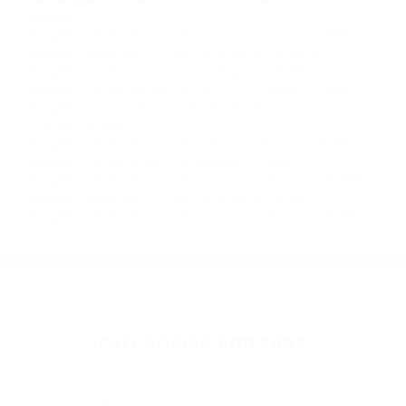
gratuitas en Los Angeles CA y sus alrededores,
y en todo el estado de California. ¡No Pagará un
Centavo a Menos que Obtenga una
Indemnización! Contáctenos hoy mismo para
saber si está capacitado para iniciar una
demanda judicial.
Acidentes En Moto
Que Significa So�ar Con Un
Accidente
Más abogados de automóviles en el condado de Los
Angeles:
Abogados De Accidentes De Carro Los Angeles CA 90017
Abogado Accidente De Auto Los Angeles CA 90026
Abogado Accidente De Auto Los Angeles CA 90021
Abogados De Accidentes De Carro Los Angeles CA 90021
Abogados Especialistas En Accidentes De Trafico Los
Angeles CA 90024
Abogados De Accidentes De Trafico Los Angeles CA 90025
Abogados De Acidentes Los Angeles CA 90021