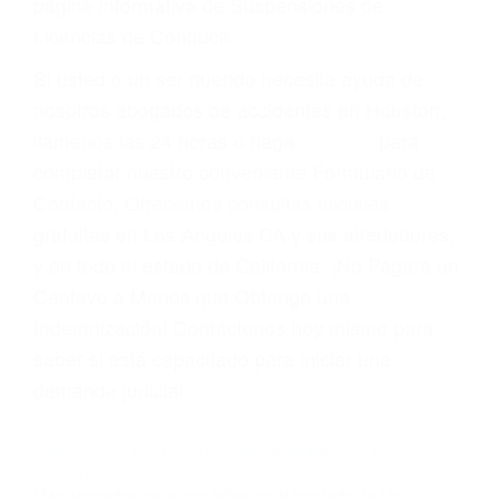
suma un punto en su licencia de conducir. Su
compañía de seguros incluso podría cancelar su
póliza, o incrementarla sustancialmente. No
corra el riesgo. Contacte a nuestro abogado en
violaciones de tránsito hoy mismo y obtenga un
servicio personalizado y una representación
legal de la más alta calidad.
Para aprender más sobre las consecuencias de
las violaciones de tráfico, por favor visite nuestra
página informativa de Suspensiones de
Licencias de Conducir.
Si usted o un ser querido necesita ayuda de
nosotros abogados de accidentes en Houston,
llámenos las 24 horas o haga
clic aquí
para
completar nuestro conveniente Formulario de
Contacto. Ofrecemos consultas iniciales