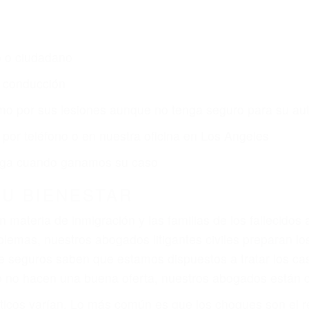
o o ciudadano
e conducción
amo por sus lesiones aunque no tenga seguro para su aut
por teléfono o en nuestra oficina en Los Angeles
 paga cuando ganamos su caso
SU BIENESTAR
materia de inmigración y las familias de los fallecidos 
emas, nuestros abogados litigantes civiles preparan los 
 seguros saben que estamos dispuestos a tratar los ca
 no hacen una buena oferta, nuestros abogados están di
ticos varían. Lo más común es que los choques son el r