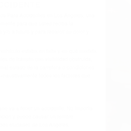
CCIDENTE
ados Para Accidentes en Los Angeles, una
mente para que usted reciba la
/o a futuro y para resarcir su dolor y
l vehículo estaba en falta y en qué medida
s de tránsito con visibilidad obstruida,
, mal estado de la carretera o condiciones
exhaustivamente todos los factores que
rano va a tener un accidente. No importa
ción y puede causar un terrible
andes ciudades de Los Angeles.