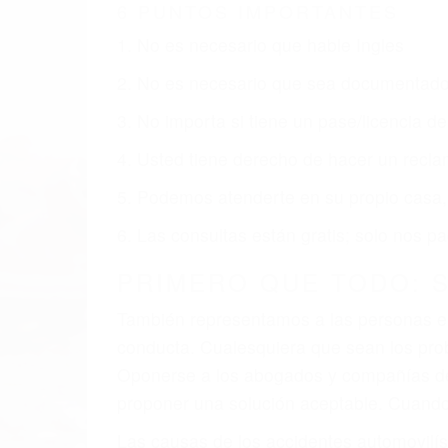
6 PUNTOS IMPORTANTES
1. No es necesario que hable Ingles
2. No es necesario que sea documentad
3. No importa si tiene un pase/licencia d
4. Usted tiene derecho de hacer un recl
5. Podemos atenderte en su propio casa, 
6. Las consultas están gratis; solo nos
PRIMERO QUE TODO: 
También representamos a las personas en 
conducta. Cualesquiera que sean los probl
Oponerse a los abogados y compañías de
proponer una solución aceptable. Cuando
Las causas de los accidentes automovilís