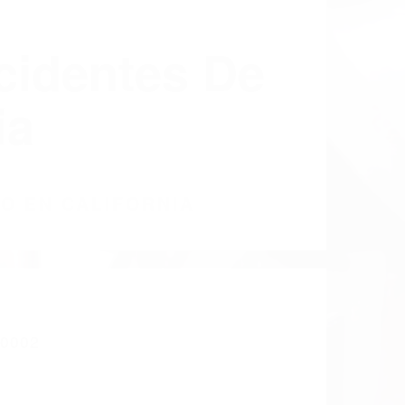
cidentes De
ia
CO EN CALIFORNIA
0002