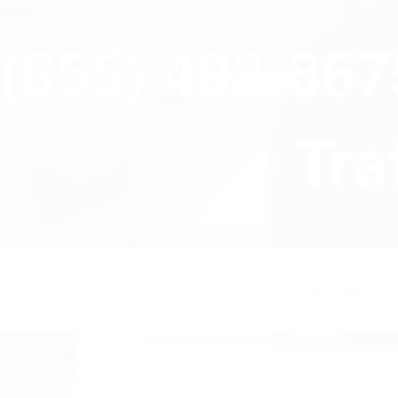
close
(855) 403-86
Tra
HOME