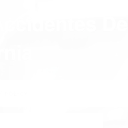
Accidentes De
rnia
Y POLICY