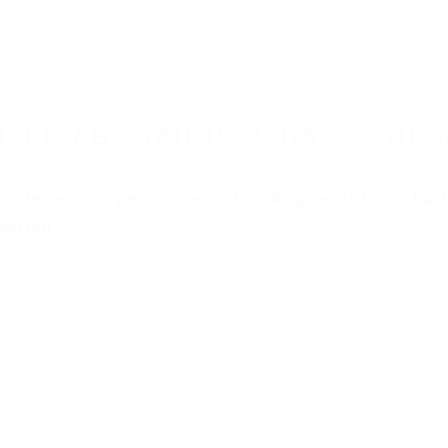
L DE ABOGADOS PARA ACCIDE
s de lesiones personales en Los Angeles lucharán hast
ce por:
dos (DUI y DWI)