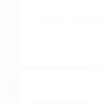
(855) 403-
T
BY
(855) 403-86
ABO
Pare