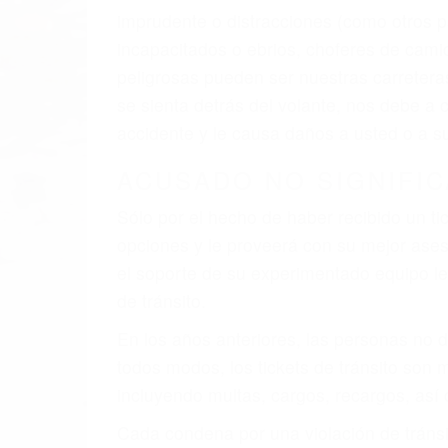
imprudente o distracciones (como otros p
incapacitados o ebrios, choferes de cami
peligrosas pueden ser nuestras carreter
se sienta detrás del volante, nos debe a
accidente y le causa daños a usted o a s
ACUSADO NO SIGNIFIC
Sólo por el hecho de haber recibido un ti
opciones y le proveerá con su mejor aseso
el soporte de su experimentado equipo leg
de tránsito.
En los años anteriores, las personas no d
todos modos, los tickets de tránsito son
incluyendo multas, cargos, recargos, así 
Cada condena por una violación de tránsi