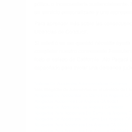
póliza, o incrementarla sustancialmente.
un servicio personalizado y una represent
Para aprender más sobre las consecuencia
Licencias de Conducir.
Si usted o un ser querido necesita ayud
completar nuestro conveniente Formulario
todo el estado de California. ¡No Pagar
capacitado para iniciar una demanda judic
Noticias De Accidentes Automovilisticos California
Más abogados de automóviles en el condado de Lo
Abogados De Accidentes De Carro Los Angeles CA
Abogados Accidentes Los Angeles CA 90001
Abogados De Acidentes Los Angeles CA 90002
Abogados Para Accidentes De Carro Los Angeles 
Abogados De Accidentes De Carro Los Angeles CA
Abogados Para Accidentes Los Angeles CA 90002
Abogados Para Accidentes Los Angeles CA 90001