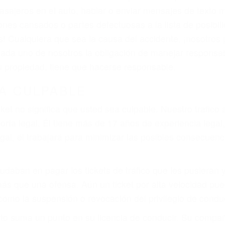
asajeros en el auto, hablar o enviar mensajes de texto
ones cansados o partes defectuosas a la lista de posibil
as! Cualquiera que sea la causa del accidente, ¡nosotr
 cada uno de nosotros la obligación de manejar responsa
u propiedad, tiene que hacerse responsable.
A CULPABLE
cket no significa que usted sea culpable. Nuestro trafic
ría legal. Él tiene más de 17 años de experiencia legal
al, él trabajará para minimizar las posibles consecuenci
udaban en pagar los tickets de tráfico que les pusieran 
 más que una ofensa. Aún un ticket por alta velocidad pu
como la suspensión o revocación del privilegio de conduci
to suma un punto en su licencia de conducir. Su compañ