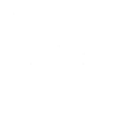
 No corra el riesgo. Contacte a nuestro abogado en viol
ación legal de la más alta calidad.
s de las violaciones de tráfico, por favor visite nuestr
a de nosotros abogados de accidentes en Houston, llám
 de Contacto. Ofrecemos consultas iniciales gratuitas 
á un Centavo a Menos que Obtenga una Indemnización! C
ial.
Accidentes En Autos California
s Angeles:
 90001
CA 90002
 90002