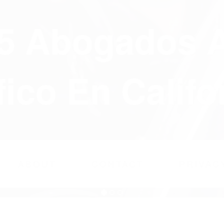
75 Abogados 
fico En Califo
ABOUT
CONTACT
PRIVAC