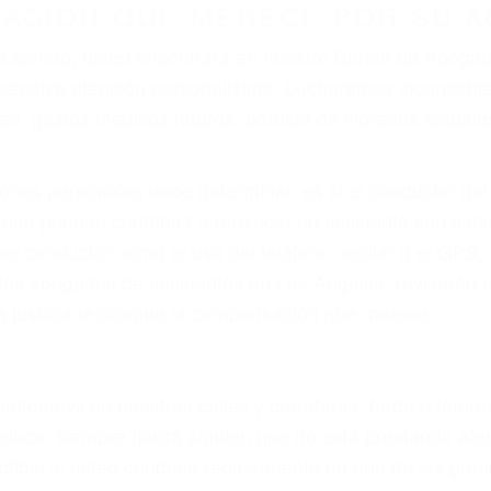
ZACIÓN QUE MERECE POR SU A
ya sufrido, usted encontrará en nuestro Bufete de Abog
prensiva atención personalizada. Lucharemos incansable
, gastos médicos futuros, pérdida de ingresos actuales y
iones personales debe determinar, es si el conductor de
que pueden contribuir a provocar un accidente son señale
 del conductor como el uso del teléfono celular o el GPS
rtos abogados de accidentes en Los Angeles, revisarán 
a justicia le otorgue la compensación que merece.
n automóvil en nuestras calles y carreteras, tarde o temp
duce, siempre habrá alguien que no está prestando aten
actible si usted conduce regularmente en una de las gr