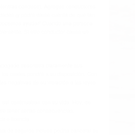
 mientras conduce). Agregue conductores
idades ¡y podrá darse cuenta de que tan
os podemos ayudar! Cuando una persona
blemente. Si otro conductor causa un
o abogado describirá claramente sus
, los cuales pondrá a su disposición. Con
as negativas de su violación a las leyes
y así continuaban con su vida. Hoy, de
ede tener serias consecuencias,
r o licencia.
ía de seguros incluso podría cancelar su