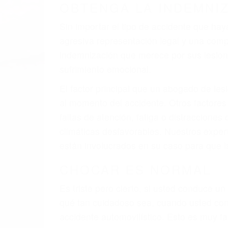
OBTENGA LA INDEMNI
Sin importar el tipo de accidente que ha
agresiva representación legal y una com
indemnización que merece por sus lesiones
sufrimiento emocional.
El factor principal que un abogado de les
al momento del accidente. Otros factores 
faltas de atención, fatiga o distracciones
climáticas desfavorables. Nuestros expe
están involucrados en su caso para que l
CHOCAR ES NORMAL
Es triste pero cierto, si usted conduce u
qué tan cuidadoso sea, cuando usted con
accidente automovilístico. Esto es muy f