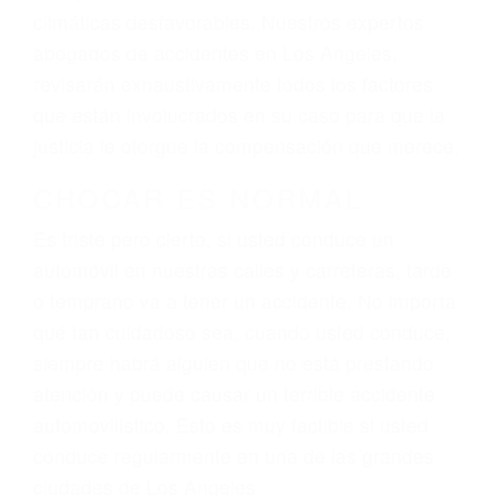
El factor principal que un abogado de lesiones
personales debe determinar, es si el conductor
del vehículo estaba en falta y en qué medida al
momento del accidente. Otros factores que
pueden contribuir a provocar un accidente son
señales de tránsito con visibilidad obstruida,
faltas de atención, fatiga o distracciones del
conductor como el uso del teléfono celular o el
GPS, mal estado de la carretera o condiciones
climáticas desfavorables. Nuestros expertos
abogados de accidentes en Los Angeles,
revisarán exhaustivamente todos los factores
que están involucrados en su caso para que la
justicia le otorgue la compensación que merece.
CHOCAR ES NORMAL