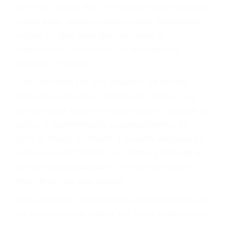
más de 17 años de experiencia legal, los cuales
pondrá a su disposición. Con el soporte de su
experimentado equipo legal, él trabajará para
minimizar las posibles consecuencias negativas
de su violación a las leyes de tránsito.
En los años anteriores, las personas no
dudaban en pagar los tickets de tráfico que les
pusieran y así continuaban con su vida. Hoy, de
todos modos, los tickets de tránsito son más
que una ofensa. Aún un ticket por alta velocidad
puede tener serias consecuencias, incluyendo
multas, cargos, recargos, así como la
suspensión o revocación del privilegio de
conducir o licencia.
Cada condena por una violación de tránsito