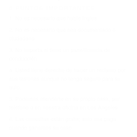
Es triste pero cierto, si usted conduce un
automóvil en nuestras calles y carreteras, tarde
o temprano va a tener un accidente. No importa
qué tan cuidadoso sea, cuando usted conduce,
siempre habrá alguien que no está prestando
atención y puede causar un terrible accidente
automovilístico. Esto es muy factible si usted
conduce regularmente en una de las grandes
ciudades de Los Angeles.
6 PUNTOS IMPORTANTES
1. No es necesario que hable Ingles
2. No es necesario que sea documentado o
ciudadano
3. No importa si tiene un pase/licencia de