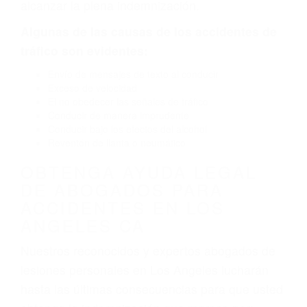
la carretera, divisor, el hombro, la señalización
de barandas o pobres o la iluminación.
La causa exacta de un accidente de auto no
siempre es evidente. Si su lesión es el resultado
de un accidente de coche, accidente de camión,
accidente de autobús, accidente de motocicleta
o accidente SUV nuestra los abogados de
accidentes de auto encontrará las respuestas
que necesita para proteger sus derechos y
alcanzar la plena indemnización.
Algunas de las causas de los accidentes de
tráfico son evidentes:
Envío de mensajes de texto al conducir
Exceso de velocidad
El no obedecer las señales de tráfico
Conducir de manera imprudente
Conducir bajo los efectos del alcohol