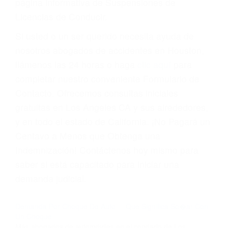
suma un punto en su licencia de conducir. Su
compañía de seguros incluso podría cancelar su
póliza, o incrementarla sustancialmente. No
corra el riesgo. Contacte a nuestro abogado en
violaciones de tránsito hoy mismo y obtenga un
servicio personalizado y una representación
legal de la más alta calidad.
Para aprender más sobre las consecuencias de
las violaciones de tráfico, por favor visite nuestra
página informativa de Suspensiones de
Licencias de Conducir.
Si usted o un ser querido necesita ayuda de
nosotros abogados de accidentes en Houston,
llámenos las 24 horas o haga
clic aquí
para
completar nuestro conveniente Formulario de
Contacto. Ofrecemos consultas iniciales